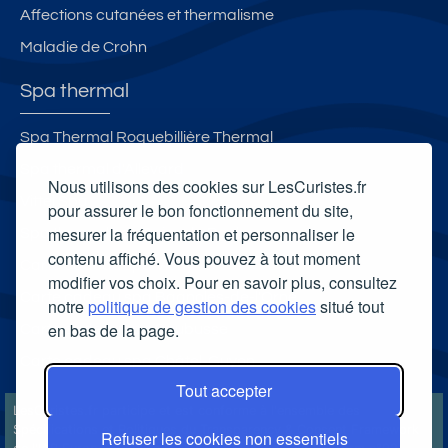
Affections cutanées et thermalisme
Maladie de Crohn
Spa thermal
Spa Thermal Roquebillière Thermal
Spa thermal d'Allevard
Nous utilisons des cookies sur LesCuristes.fr
Vittel Spa
pour assurer le bon fonctionnement du site,
mesurer la fréquentation et personnaliser le
Spa thermal Les Bains du Rocher
contenu affiché. Vous pouvez à tout moment
Carte cadeau spa Vichy
modifier vos choix. Pour en savoir plus, consultez
Carte cadeau spa Bagnoles-de-l'Orne
notre
politique de gestion des cookies
situé tout
en bas de la page.
Carte cadeau spa Saubusse
Carte cadeau spa Châtel-Guyon
Tout accepter
LesCuristes.fr participe et est conforme à l'ensemble des
Spécifications et Politiques du Transparency & Consent Framework
Refuser les cookies non essentiels