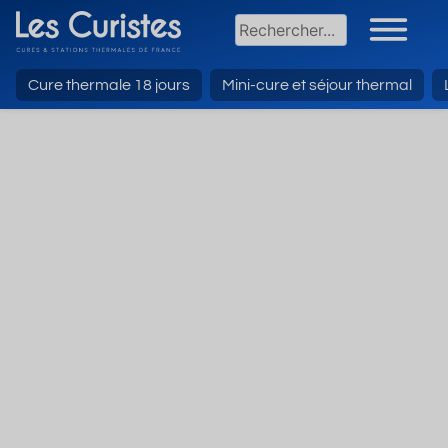
Cure thermale 18 jours
Mini-cure et séjour thermal