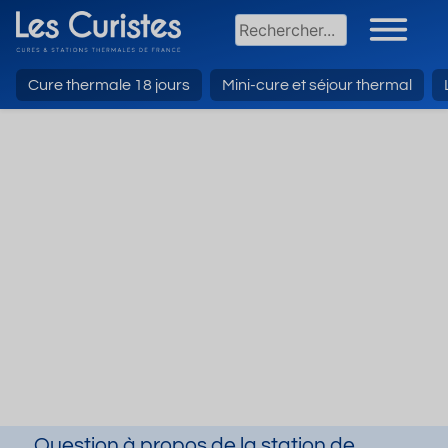
Cure thermale 18 jours
Mini-cure et séjour thermal
Question à propos de la station de