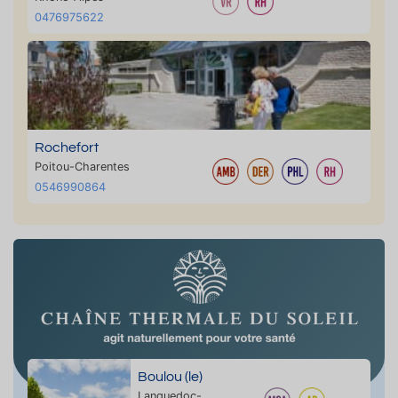
0476975622
Rochefort
Poitou-Charentes
0546990864
Boulou (le)
Languedoc-