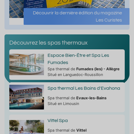
Découvrir la dernière édition du magazine
Les Curistes
Découvrez les spas thermaux
Espace Bien-Être et Spa Les
Fumades
Spa thermal de
Fumades (les) - Allègre
Situé en Languedoc-Roussillon
Spa thermal Les Bains d'Evahona
Spa thermal de
Evaux-les-Bains
Situé en Limousin
Vittel Spa
Spa thermal de
Vittel