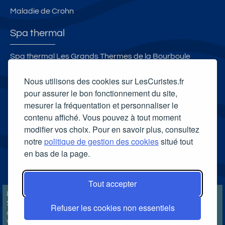
Maladie de Crohn
Spa thermal
Spa thermal Les Grands Thermes de la Bourboule
Spa Villa Pompéi
Nous utilisons des cookies sur LesCuristes.fr
Spa thermal des Thermes de Divonne Les Bains
pour assurer le bon fonctionnement du site,
mesurer la fréquentation et personnaliser le
Célestins Spa Thermal
contenu affiché. Vous pouvez à tout moment
Carte cadeau spa Vichy
modifier vos choix. Pour en savoir plus, consultez
Carte cadeau spa Bagnoles-de-l'Orne
notre
politique de gestion des cookies
situé tout
en bas de la page.
Carte cadeau spa Saubusse
Carte cadeau spa Châtel-Guyon
Tout accepter
LesCuristes.fr participe et est conforme à l'ensemble des
Spécifications et Politiques du Transparency & Consent Framework
Refuser les cookies non essentiels
de l'IAB Europe et utilise la Consent Management Platform n°92.
Vous pouvez modifier vos choix à tout moment en
cliquant ici
.