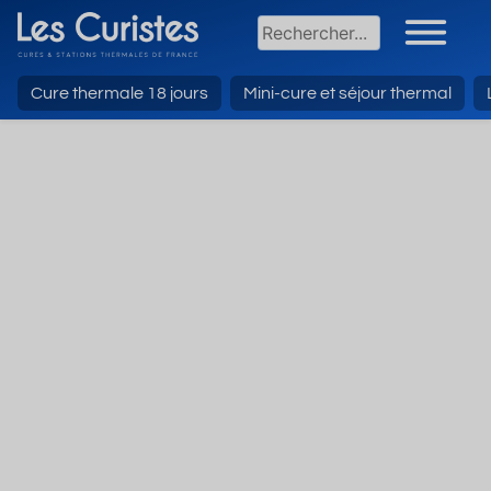
Cure thermale 18 jours
Mini-cure et séjour thermal