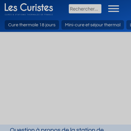
Cure thermale 18 jours
Mini-cure et séjour thermal
Question à propos de la station de