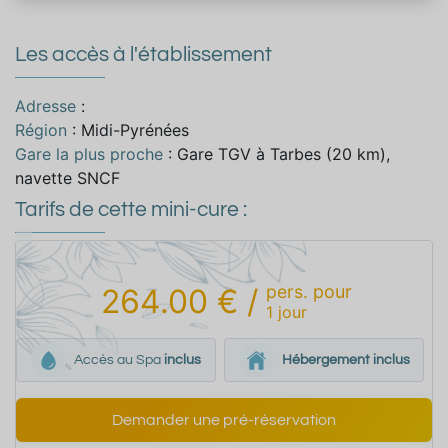
Les accès à l'établissement
Adresse
:
Région
: Midi-Pyrénées
Gare la plus proche
: Gare TGV à Tarbes (20 km),
navette SNCF
Tarifs de cette mini-cure :
pers.
pour
264.00 €
/
1
jour
Accès au Spa
inclus
Hébergement inclus
Demander une pré-réservation