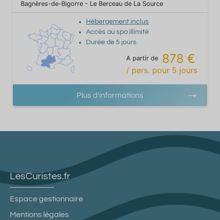
Bagnères-de-Bigorre - Le Berceau de La Source
Hébergement inclus
Accès au spa illimité
Durée de
5
jours
878 €
A partir de
/ pers.
pour
5
jours
Plus d'informations
LesCuristes.fr
Espace gestionnaire
Mentions légales