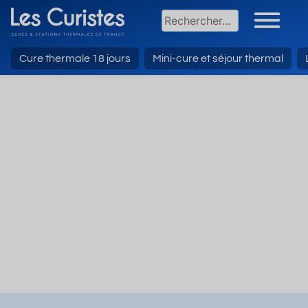
Cure thermale 18 jours
Mini-cure et séjour thermal