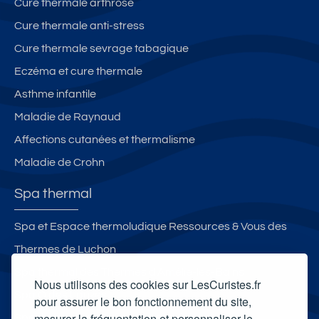
Cure thermale arthrose
Cure thermale anti-stress
Cure thermale sevrage tabagique
Eczéma et cure thermale
Asthme infantile
Maladie de Raynaud
Affections cutanées et thermalisme
Maladie de Crohn
Spa thermal
Spa et Espace thermoludique Ressources & Vous des
Thermes de Luchon
Spa thermal des Thermes d'Amélie-les-Bains
Nous utilisons des cookies sur LesCuristes.fr
Spa O des Lauzes
pour assurer le bon fonctionnement du site,
mesurer la fréquentation et personnaliser le
Spa thermal Les Bains de Casteljaloux