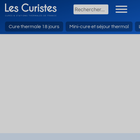
Cure thermale 18 jours
Mini-cure et séjour thermal