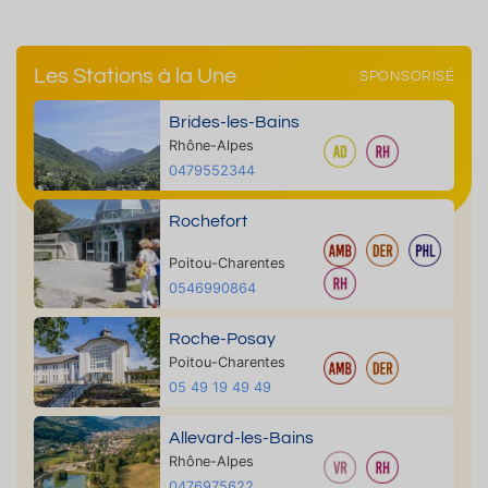
Les Stations à la Une
SPONSORISÉ
Brides-les-Bains
Rhône-Alpes
0479552344
Rochefort
Poitou-Charentes
0546990864
Roche-Posay
Poitou-Charentes
05 49 19 49 49
Allevard-les-Bains
Rhône-Alpes
0476975622