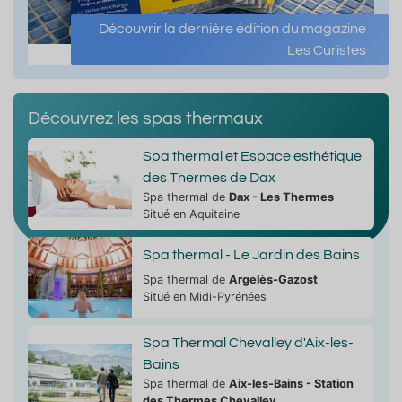
Découvrir la dernière édition du magazine
Les Curistes
Découvrez les spas thermaux
Spa thermal et Espace esthétique
des Thermes de Dax
Spa thermal de
Dax - Les Thermes
Situé en Aquitaine
Spa thermal - Le Jardin des Bains
Spa thermal de
Argelès-Gazost
Situé en Midi-Pyrénées
Spa Thermal Chevalley d'Aix-les-
Bains
Spa thermal de
Aix-les-Bains - Station
des Thermes Chevalley