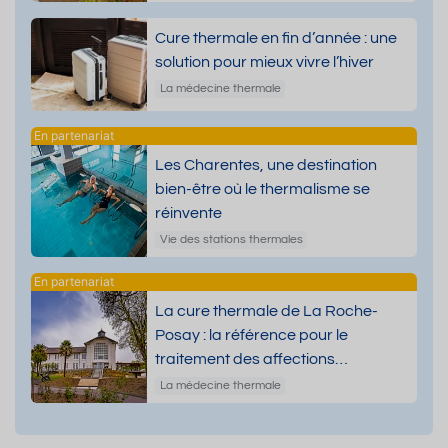
Cure thermale en fin d’année : une
solution pour mieux vivre l’hiver
La médecine thermale
Les Charentes, une destination
bien-être où le thermalisme se
réinvente
Vie des stations thermales
La cure thermale de La Roche-
Posay : la référence pour le
traitement des affections
dermatologiques
La médecine thermale