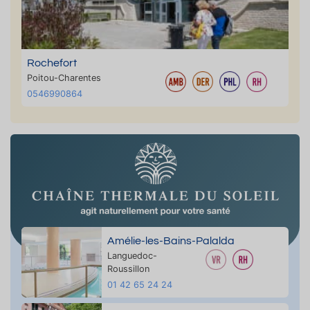
Rochefort
Poitou-Charentes
0546990864
Amélie-les-Bains-Palalda
Languedoc-
Roussillon
01 42 65 24 24