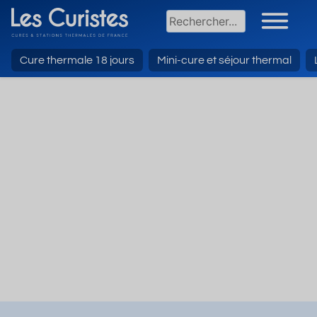
Cure thermale 18 jours
Mini-cure et séjour thermal