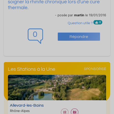
soigner la rhinite chronique lors d'une cure
thermale.
- posée par
martin
le 19/01/2016
0
Question utile ?
0
Répondre
Les Stations à la Une
SPONSORISÉ
Allevard-les-Bains
Rhône-Alpes