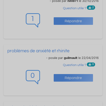
- posée par
nini971
le 30/10/2016
2
Question utile ?
1
Répondre
problèmes de anxiété et rhinite
- posée par
guilmault
le 22/04/2016
0
Question utile ?
0
Répondre