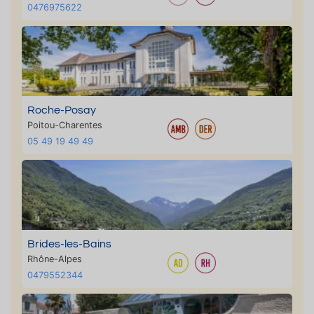
0476975622
Roche-Posay
Poitou-Charentes
05 49 19 49 49
Brides-les-Bains
Rhône-Alpes
0479552344