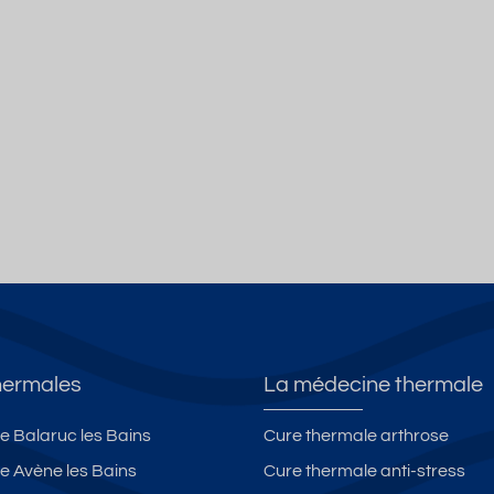
hermales
La médecine thermale
e Balaruc les Bains
Cure thermale arthrose
e Avène les Bains
Cure thermale anti-stress