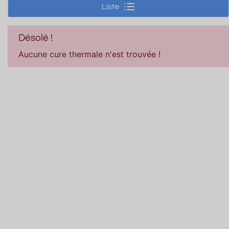
Liste
Désolé !
Aucune cure thermale n'est trouvée !