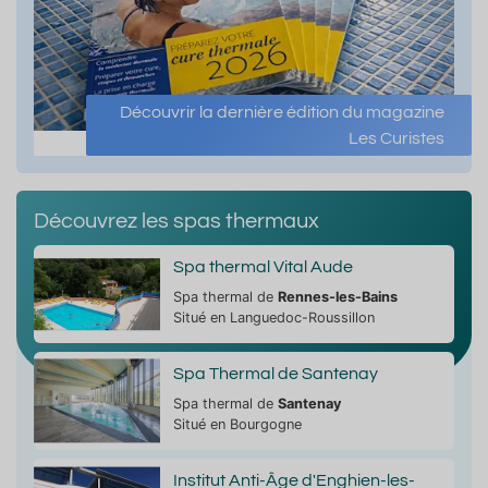
Découvrir la dernière édition du magazine
Les Curistes
Découvrez les spas thermaux
Spa thermal Vital Aude
Spa thermal de
Rennes-les-Bains
Situé en Languedoc-Roussillon
Spa Thermal de Santenay
Spa thermal de
Santenay
Situé en Bourgogne
Institut Anti-Âge d'Enghien-les-