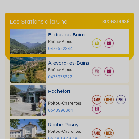
Les Stations à la Une
SPONSORISÉ
Brides-les-Bains
Rhône-Alpes
0479552344
Allevard-les-Bains
Rhône-Alpes
0476975622
Rochefort
Poitou-Charentes
0546990864
Roche-Posay
Poitou-Charentes
05 49 19 49 49