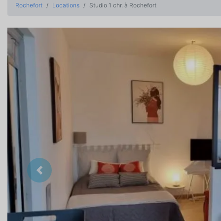
Rochefort
Locations
Studio 1 chr. à Rochefort
Précedent