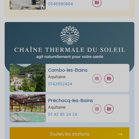
0546990864
Cambo-les-Bains
Aquitaine
0142652424
Préchacq-les-Bains
Aquitaine
01 42 65 24 24
Toutes les stations