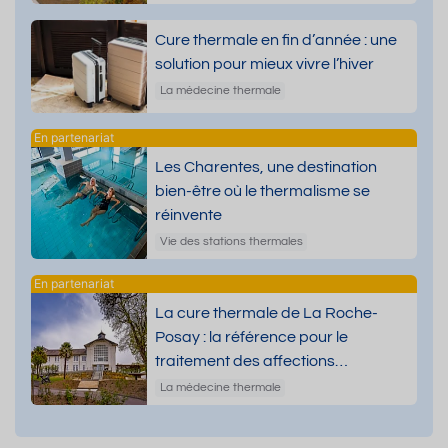
Cure thermale en fin d’année : une
solution pour mieux vivre l’hiver
La médecine thermale
Les Charentes, une destination
bien-être où le thermalisme se
réinvente
Vie des stations thermales
La cure thermale de La Roche-
Posay : la référence pour le
traitement des affections
dermatologiques
La médecine thermale