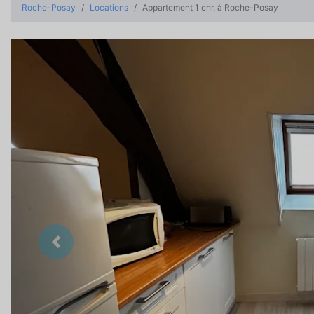
Roche-Posay
Locations
Appartement 1 chr. à Roche-Posay
Précedent