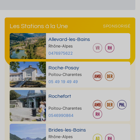
Les Stations à la Une
SPONSORISÉ
Allevard-les-Bains
Rhône-Alpes
0476975622
Roche-Posay
Poitou-Charentes
05 49 19 49 49
Rochefort
Poitou-Charentes
0546990864
Brides-les-Bains
Rhône-Alpes