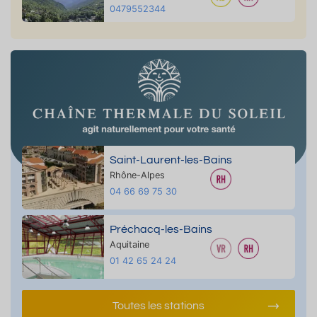
0479552344
Saint-Laurent-les-Bains
Rhône-Alpes
04 66 69 75 30
Préchacq-les-Bains
Aquitaine
01 42 65 24 24
Toutes les stations