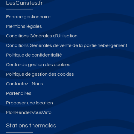
m
d
èt
è
è
LesCuristes.fr
d
u
re
c
c
e
C
s
e
e
Espace gestionnaire
s
o
d
s
s
Mentions légales
T
n
e
a
a
h
n
s
Conditions Générales d'Utilisation
v
v
er
ét
T
e
e
Conditions Générales de vente de la partie hébergement
m
a
h
c
c
Politique de confidentialité
e
bl
er
J
ja
s
e
m
Centre de gestion des cookies
ar
rd
d
-
e
di
in
Politique de gestion des cookies
u
C
s
n
-
Contactez - Nous
C
0
d
-
Tr
o
8
u
Partenaires
Bl
è
n
C
e
fl
Proposer une location
n
o
u
e
MonRendezVousVeto
ét
n
et
**
a
n
**
**
Stations thermales
bl
ét
**