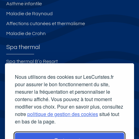
Asthme infantile
Maladie de Raynaud
Affections cutanées et thermalisme
Maladie de Crohn
Spa thermal
Spa thermal B’o Resort
Spa thermal des Thermes de Saubusse
Nous utilisons des cookies sur LesCuristes.fr
Spa thermal d'Uriage
pour assurer le bon fonctionnement du site,
mesurer la fréquentation et personnaliser le
Spa Thermal Philae
contenu affiché. Vous pouvez à tout moment
Carte cadeau spa Vichy
modifier vos choix. Pour en savoir plus, consultez
Carte cadeau spa Bagnoles-de-l'Orne
notre
politique de gestion des cookies
situé tout
en bas de la page.
Carte cadeau spa Saubusse
Carte cadeau spa Châtel-Guyon