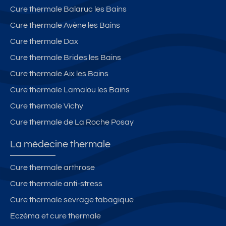
e
a
Cure thermale Balaruc les Bains
-
bl
Cure thermale Avène les Bains
D
e
2
-
Cure thermale Dax
3
A
Cure thermale Brides les Bains
1
Cure thermale Aix les Bains
8
Cure thermale Lamalou les Bains
Cure thermale Vichy
Cure thermale de La Roche Posay
La médecine thermale
Cure thermale arthrose
Cure thermale anti-stress
Cure thermale sevrage tabagique
Eczéma et cure thermale