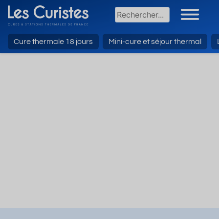
Cure thermale 18 jours
Mini-cure et séjour thermal