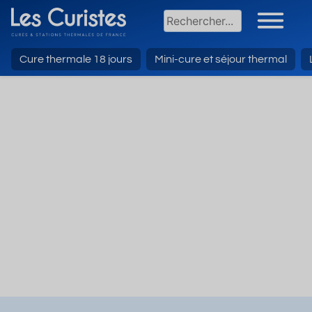
Cure thermale 18 jours
Mini-cure et séjour thermal