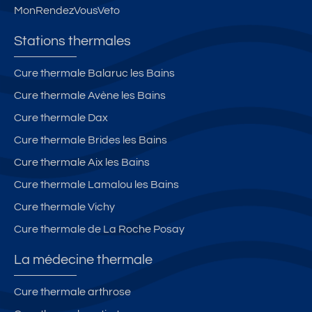
n
o
u
e
MonRendezVousVeto
ét
n
et
**
a
n
**
**
Stations thermales
bl
ét
**
e
a
Cure thermale Balaruc les Bains
-
bl
Cure thermale Avène les Bains
D
e
2
-
Cure thermale Dax
3
A
Cure thermale Brides les Bains
1
Cure thermale Aix les Bains
8
Cure thermale Lamalou les Bains
Cure thermale Vichy
Cure thermale de La Roche Posay
La médecine thermale
Cure thermale arthrose