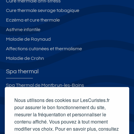
Cure thermale anti-stress
Cure thermale sevrage tabagique
Eczéma et cure thermale
Asthme infantile
Maladie de Raynaud
Affections cutanées et thermalisme
Maladie de Crohn
Spa thermal
Spa Thermal de Montbrun-les-Bains
Spa thermal Sensoria Rio
Nous utilisons des cookies sur LesCuristes.fr
L'Espace Bien-Être - Les Thermes d'Evian
pour assurer le bon fonctionnement du site,
mesurer la fréquentation et personnaliser le
Spa thermal d'Allevard
contenu affiché. Vous pouvez à tout moment
Carte cadeau spa Vichy
modifier vos choix. Pour en savoir plus, consultez
Carte cadeau spa Bagnoles-de-l'Orne