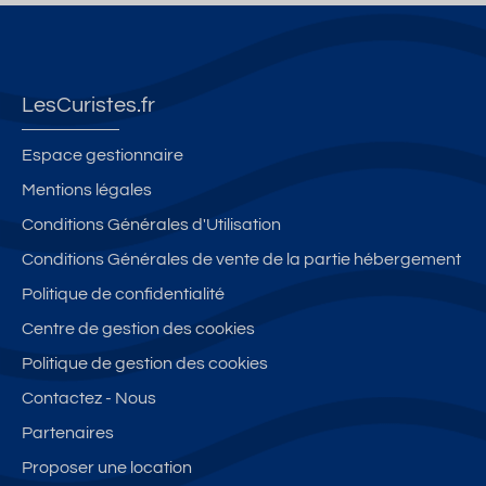
2
m
0
nt
nt
0
e
0
3
3
0
s
m
pi
pi
m
d
èt
è
è
LesCuristes.fr
d
u
re
c
c
e
C
s
e
e
Espace gestionnaire
s
o
d
s
s
Mentions légales
T
n
e
a
a
h
n
s
Conditions Générales d'Utilisation
v
v
er
ét
T
e
e
Conditions Générales de vente de la partie hébergement
m
a
h
c
c
Politique de confidentialité
e
bl
er
J
ja
s
e
m
Centre de gestion des cookies
ar
rd
d
-
e
di
in
Politique de gestion des cookies
u
C
s
n
-
Contactez - Nous
C
0
d
-
Tr
o
8
u
Partenaires
Bl
è
n
C
e
fl
Proposer une location