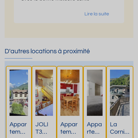
Lire la suite
D'autres locations à proximité
Appar
JOLI
Appar
Appa
La
temen
T3
temen
rtem
Cornic