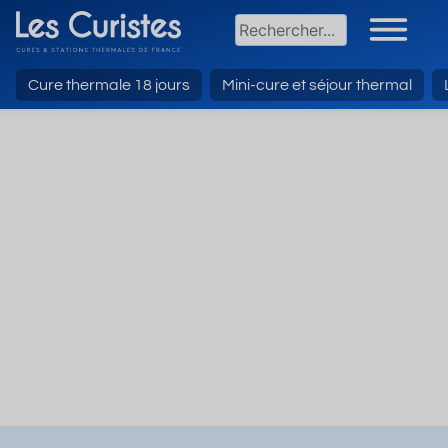
Cure thermale 18 jours
Mini-cure et séjour thermal