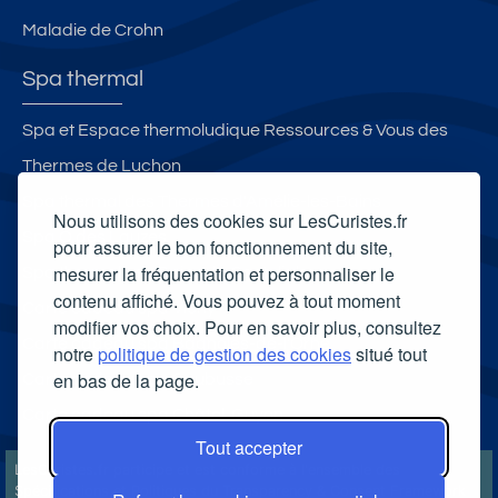
Maladie de Crohn
Spa thermal
Spa et Espace thermoludique Ressources & Vous des
Thermes de Luchon
Spa thermal des Thermes d'Amélie-les-Bains
Nous utilisons des cookies sur LesCuristes.fr
Spa O des Lauzes
pour assurer le bon fonctionnement du site,
mesurer la fréquentation et personnaliser le
Spa thermal Les Bains de Casteljaloux
contenu affiché. Vous pouvez à tout moment
Carte cadeau spa Vichy
modifier vos choix. Pour en savoir plus, consultez
Carte cadeau spa Bagnoles-de-l'Orne
notre
politique de gestion des cookies
situé tout
en bas de la page.
Carte cadeau spa Saubusse
Carte cadeau spa Châtel-Guyon
Tout accepter
LesCuristes.fr participe et est conforme à l'ensemble des
Spécifications et Politiques du Transparency & Consent Framework