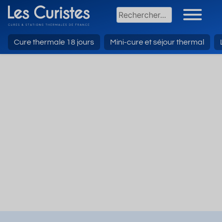
Cure thermale 18 jours
Mini-cure et séjour thermal