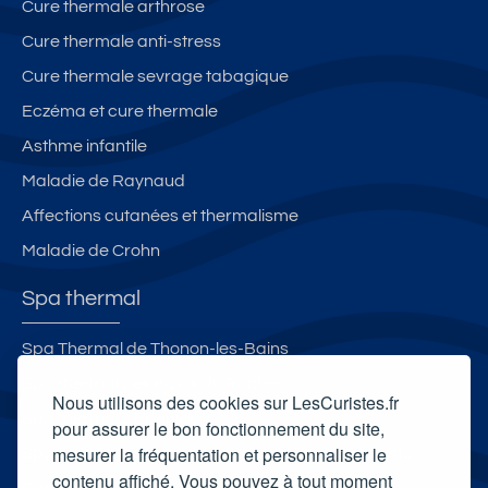
Cure thermale arthrose
Cure thermale anti-stress
Cure thermale sevrage tabagique
Eczéma et cure thermale
Asthme infantile
Maladie de Raynaud
Affections cutanées et thermalisme
Maladie de Crohn
Spa thermal
Spa Thermal de Thonon-les-Bains
Spa thermal Les Bains du Rocher
Nous utilisons des cookies sur LesCuristes.fr
Spa thermal L'Edenvik
pour assurer le bon fonctionnement du site,
mesurer la fréquentation et personnaliser le
Spa thermal de la station thermale de la Chaldette
contenu affiché. Vous pouvez à tout moment