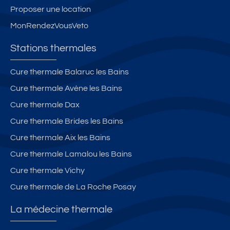
e
B
u
a
s
Proposer une location
s
ri
d
T
B
MonRendezVousVeto
m
d
tr
h
ai
o
e
è
e
n
Stations thermales
n
s
s
r
s
t
le
p
m
Cure thermale Balaruc les Bains
a
s
r
al
Cure thermale Avène les Bains
g
B
o
,
n
ai
c
v
Cure thermale Dax
e
n
h
u
Cure thermale Brides les Bains
s
s
e
e
Cure thermale Aix les Bains
a
d
m
u
e
a
Cure thermale Lamalou les Bains
t
la
g
Cure thermale Vichy
o
c
ni
Cure thermale de La Roche Posay
u
u
fi
r
r
q
La médecine thermale
e
u
e