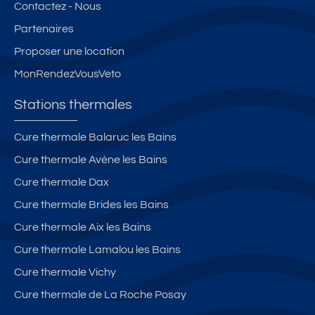
Contactez - Nous
d
s
é
e
Partenaires
e
é
si
n
p
3
d
tr
Proposer une location
a
*
e
e
MonRendezVousVeto
rk
2
n
a
in
8
c
v
Stations thermales
g
m
e
e
p
2
e
c
Cure thermale Balaruc les Bains
ri
d
n
a
Cure thermale Avène les Bains
v
a
tr
s
é,
n
e
c
Cure thermale Dax
cl
s
la
e
Cure thermale Brides les Bains
a
r
R
n
Cure thermale Aix les Bains
s
é
U
s
s
si
E
e
Cure thermale Lamalou les Bains
e
d
D
u
Cure thermale Vichy
m
e
E
r
Cure thermale de La Roche Posay
e
n
C
e