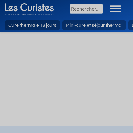
Cure thermale 18 jours
Mini-cure et séjour thermal