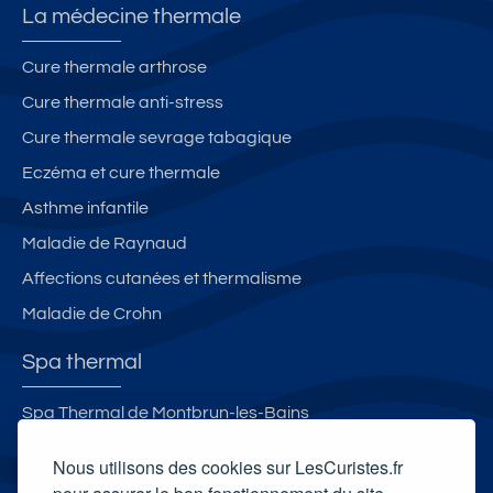
n
c
H
t
La médecine thermale
t
e
A
b
2
a
M
al
Cure thermale arthrose
é
v
B
c
Cure thermale anti-stress
t
e
E
o
oi
c
R
n,
Cure thermale sevrage tabagique
le
W
Y
t
Eczéma et cure thermale
s
IF
e
h
Asthme infantile
I,
t
e
la
le
r
Maladie de Raynaud
v
P
m
Affections cutanées et thermalisme
e
A
e
Maladie de Crohn
-
R
s
li
C
a
Spa thermal
n
D
c
g
E
c
Spa Thermal de Montbrun-les-Bains
e,
V
e
Spa thermal Sensoria Rio
la
E
s
Nous utilisons des cookies sur LesCuristes.fr
v
R
si
L'Espace Bien-Être - Les Thermes d'Evian