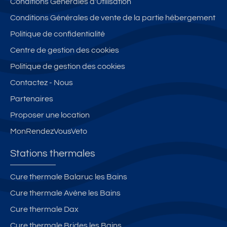
Conditions Générales d'Utilisation
n
u
o
p
x
e
Si
c
e
h
Conditions Générales de vente de la partie hébergement
t
t
h
r
y
Politique de confidentialité
g
e,
e
c
p
Centre de gestion des cookies
a
Ai
T
e
e
r
x
h
n
r
Politique de gestion des cookies
a
C
e
tr
c
Contactez - Nous
g
e
r
e
e
Partenaires
e
n
m
-
n
tr
e
vi
tr
Proposer une location
e
s,
ll
e
MonRendezVousVeto
c
e
a
al
à
v
Stations thermales
m
Ai
e
e
x
c
Cure thermale Balaruc les Bains
a
L
a
Cure thermale Avène les Bains
v
e
s
e
s
c
Cure thermale Dax
c
B
e
Cure thermale Brides les Bains