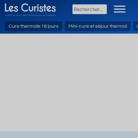
Cure thermale 18 jours
Mini-cure et séjour thermal