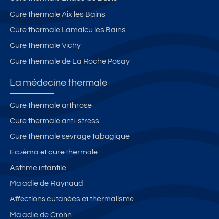
t
ai
n
Cure thermale Aix les Bains
e
n
s
rr
s
e
Cure thermale Lamalou les Bains
a
u
Cure thermale Vichy
s
r
Cure thermale de La Roche Posay
s
e
e
t
La médecine thermale
e
b
t
al
Cure thermale arthrose
p
c
Cure thermale anti-stress
a
o
rk
n,
Cure thermale sevrage tabagique
in
t
Eczéma et cure thermale
g.
h
Asthme infantile
V
e
u
r
Maladie de Raynaud
e
m
Affections cutanées et thermalisme
m
e
Maladie de Crohn
o
s