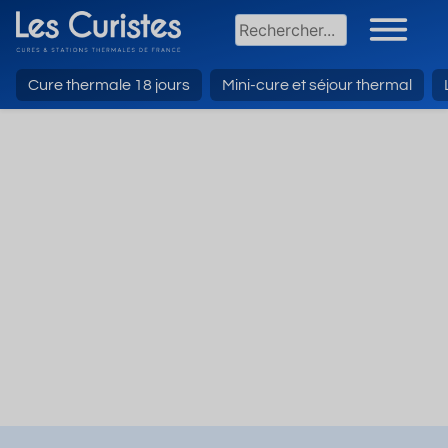
Cure thermale 18 jours
Mini-cure et séjour thermal