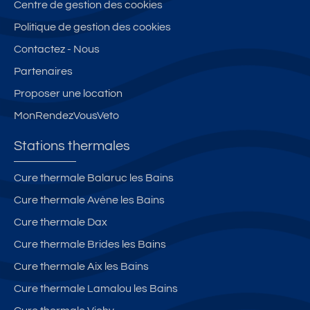
Centre de gestion des cookies
u
a
h
pl
vil
m
al
e
Politique de gestion des cookies
la
b
et
x,
Contactez - Nous
g
re
à
pl
Partenaires
e
s,
c
ei
a
2
ôt
n
Proposer une location
v
s
é
s
MonRendezVousVeto
e
al
d
u
c
le
u
d
Stations thermales
te
s
p
rr
d
a
Cure thermale Balaruc les Bains
a
e
rc
Cure thermale Avène les Bains
s
b
th
s
ai
er
Cure thermale Dax
e
n
m
Cure thermale Brides les Bains
et
s,
al
Cure thermale Aix les Bains
ja
6
r
lit
Cure thermale Lamalou les Bains
di
s