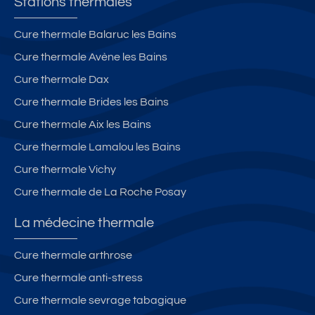
Stations thermales
**
u
r
*
ci
di
Cure thermale Balaruc les Bains
n
n
Cure thermale Avène les Bains
e
p
**
ri
Cure thermale Dax
*
v
Cure thermale Brides les Bains
a
Cure thermale Aix les Bains
tif
s
Cure thermale Lamalou les Bains
-
Cure thermale Vichy
G
Cure thermale de La Roche Posay
ly
ci
La médecine thermale
n
e
Cure thermale arthrose
**
Cure thermale anti-stress
*
Cure thermale sevrage tabagique