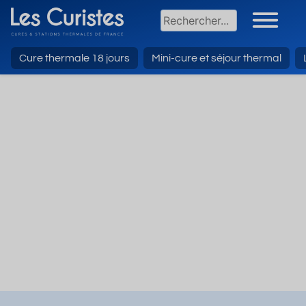
Cure thermale 18 jours
Mini-cure et séjour thermal