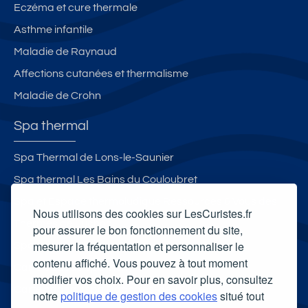
Eczéma et cure thermale
Asthme infantile
Maladie de Raynaud
Affections cutanées et thermalisme
Maladie de Crohn
Spa thermal
Spa Thermal de Lons-le-Saunier
Spa thermal Les Bains du Couloubret
Spa et Espace thermoludique Ressources & Vous des
Nous utilisons des cookies sur LesCuristes.fr
Thermes de Luchon
pour assurer le bon fonctionnement du site,
mesurer la fréquentation et personnaliser le
Spa thermal Therma Salina
contenu affiché. Vous pouvez à tout moment
Carte cadeau spa Vichy
modifier vos choix. Pour en savoir plus, consultez
Carte cadeau spa Bagnoles-de-l'Orne
notre
politique de gestion des cookies
situé tout