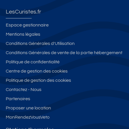
p
p
t
s
t
p
p
u
e
u
LesCuristes.fr
a
a
di
t
di
rt
rt
o
e
o
Espace gestionnaire
e
e
-
n
a
Mentions légales
m
m
B
s
v
Conditions Générales d'Utilisation
e
e
a
ol
e
n
n
m
ei
c
Conditions Générales de vente de la partie hébergement
t
t
b
ll
T
Politique de confidentialité
2
2
o
é
e
Centre de gestion des cookies
pi
pi
u
s,
rr
è
è
**
cl
a
Politique de gestion des cookies
c
c
*
a
s
Contactez - Nous
e
e
s
s
Partenaires
s
s
s
e
-
-
é
e
Proposer une location
Li
C
s
t
MonRendezVousVeto
la
a
3
J
s
p
*
a