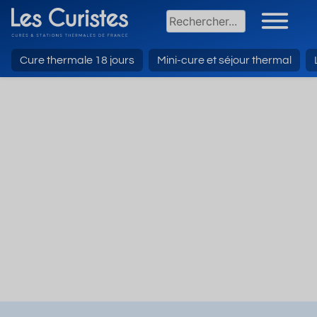
Cure thermale 18 jours
Mini-cure et séjour thermal