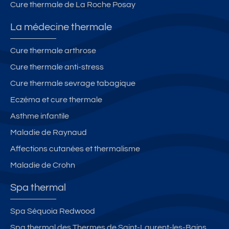
Cure thermale de La Roche Posay
c
r
o
c
La médecine thermale
n
&
n
lo
Cure thermale arthrose
e
g
Cure thermale anti-stress
c
gi
t
a
Cure thermale sevrage tabagique
é.
Eczéma et cure thermale
Asthme infantile
Maladie de Raynaud
Affections cutanées et thermalisme
Maladie de Crohn
Spa thermal
Spa Séquoia Redwood
Spa thermal des Thermes de Saint-Laurent-les-Bains