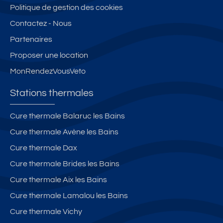
g
v
pl
S
d
Politique de gestion des cookies
e
e
ei
ai
e
Contactez - Nous
in
c
n
n
s
Partenaires
cl
cl
o
t
t
u
i
u
C
h
Proposer une location
s
m
e
la
e
MonRendezVousVeto
st
ir
r
,
d
m
Stations thermales
t
e
e
o
S
s
Cure thermale Balaruc les Bains
u
è
–
Cure thermale Avène les Bains
t
t
V
c
e
u
Cure thermale Dax
o
e
Cure thermale Brides les Bains
nf
s
Cure thermale Aix les Bains
o
u
rt
r
Cure thermale Lamalou les Bains
e
p
Cure thermale Vichy
t
a