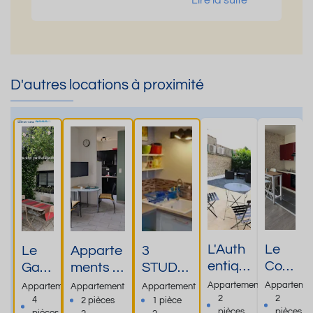
Lire la suite
D'autres locations à proximité
L'Auth
Le
Le
Apparte
3
entiqu
Cont
Gam
ments à
STUDIO
e 5 -
emp
bett
50
S et 2
Appartement
Apparteme
Appartement
Appartement
Appartement
En
orai
A'pp
mètres
T2 à
2
2
4
2 pièces
1 pièce
pièces
pièces