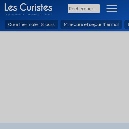
Cure thermale 18 jours
Mini-cure et séjour thermal