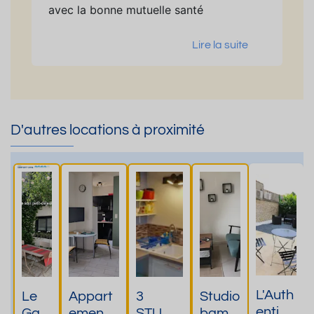
avec la bonne mutuelle santé
Lire la suite
D'autres locations à proximité
L'Auth
Le
Appart
3
Studio
entiqu
Ga
ements
STUDI
bamb