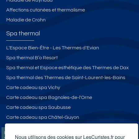
Affections cutanées et thermalisme
Maladie de Crohn
Spa thermal
L'Espace Bien-Être - Les Thermes d'Evian
Spa thermal B’o Resort
Spa thermal et Espace esthétique des Thermes de Dax
Spa thermal des Thermes de Saint-Laurent-les-Bains
Carte cadeau spa Vichy
Carte cadeau spa Bagnoles-de-l'Orne
Carte cadeau spa Saubusse
Carte cadeau spa Châtel-Guyon
LesCuristes.fr participe et est conforme à l'ensemble des
Nous utilisons des cookies sur LesCuristes.fr pour
Spécifications et Politiques du Transparency & Consent Framework