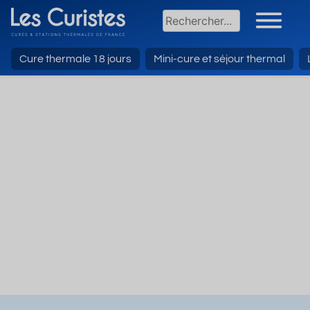
Cure thermale 18 jours
Mini-cure et séjour thermal