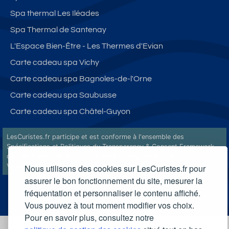
Spa thermal Les Iléades
Spa Thermal de Santenay
L'Espace Bien-Être - Les Thermes d'Evian
Carte cadeau spa Vichy
Carte cadeau spa Bagnoles-de-l'Orne
Carte cadeau spa Saubusse
Carte cadeau spa Châtel-Guyon
LesCuristes.fr participe et est conforme à l'ensemble des
Spécifications et Politiques du Transparency & Consent Framework
de l'IAB Europe et utilise la Consent Management Platform n°92.
Vous pouvez modifier vos choix à tout moment en
cliquant ici
.
Nous utilisons des cookies sur LesCuristes.fr pour
assurer le bon fonctionnement du site, mesurer la
fréquentation et personnaliser le contenu affiché.
Vous pouvez à tout moment modifier vos choix.
Pour en savoir plus, consultez notre