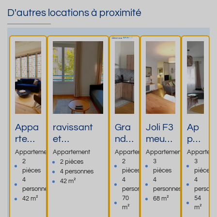
D'autres locations à proximité
Appa
ravissant
Gra
Joli F3
Ap
rteme
et
nd
meubl
par
nt de
charmant
T2
é
tem
Appartement
Appartement
Appartement
Appartement
Appartem
char
apparteme
hyp
800m
ent
2
2
3
3
2 pièces
pièces
pièces
pièces
pièces
4 personnes
me
nt de 42
er
des
rén
4
4
4
4
42 m²
Art
m2, tout
cen
cures,
ové
personnes
personnes
personnes
personn
Déco
proche des
tre
150m
,
70
54
42 m²
68 m²
Class
cures.
dan
sourc
deu
m²
m²