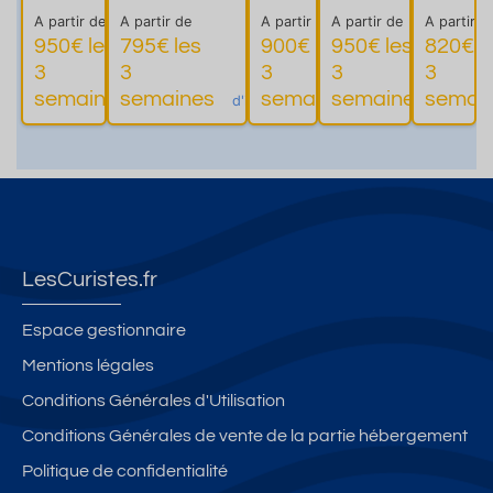
é
Ascenseur.
s
e des
x
A partir de
A partir de
A partir de
A partir de
A partir d
meub
Belle
anci
celesti
gra
950€ les
795€ les
900€ les
950€ les
820€ l
lé de
cuisine
en
ns et
nde
3
3
3
3
3
Plus
Plus
Plus
touris
équipée.
Pal
parcs
s
semaines
semaines
semaines
semaines
semai
d'informations
d'informations
d'informations
d'infor
me 2
Très
ace
- vélos
cha
étoile
agréable,
Art
- wifi
mb
s
lumineux et
Déc
res
calme.
o
LesCuristes.fr
Espace gestionnaire
Mentions légales
Conditions Générales d'Utilisation
Conditions Générales de vente de la partie hébergement
Politique de confidentialité