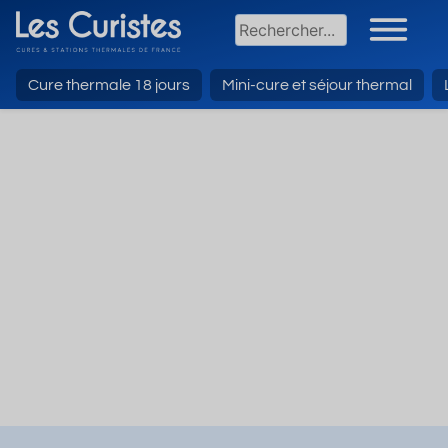
Cure thermale 18 jours
Mini-cure et séjour thermal