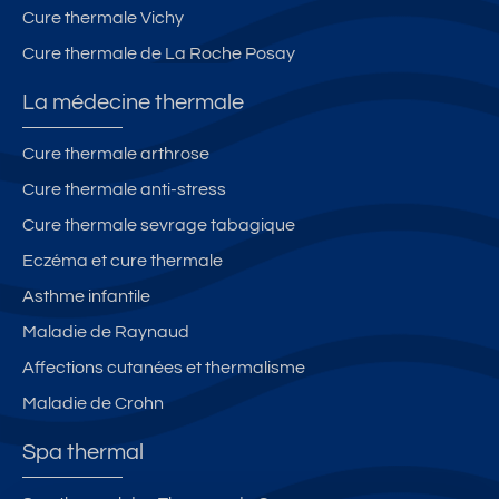
m
e
r
Cure thermale Vichy
b
s
c
Cure thermale de La Roche Posay
r
c
s
e
u
-
La médecine thermale
s
r
v
a
e
él
Cure thermale arthrose
u
s.
o
Cure thermale anti-stress
c
A
s
h
s
-
Cure thermale sevrage tabagique
oi
c
w
Eczéma et cure thermale
x
e
ifi
Asthme infantile
C
n
la
s
Maladie de Raynaud
s
e
Affections cutanées et thermalisme
s
ur
Maladie de Crohn
é
.
4
B
Spa thermal
**
el
**
le