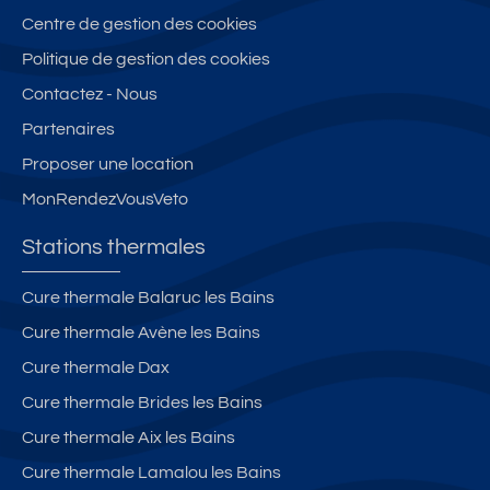
m
n
P
s
s
Centre de gestion des cookies
e
t
al
o
c
n
d
a
u
h
Politique de gestion des cookies
t
e
c
r
a
Contactez - Nous
r
4
e
c
m
Partenaires
ef
2
A
e
b
ai
m
rt
d
r
Proposer une location
t
2,
D
e
e
MonRendezVousVeto
à
t
é
s
s
n
o
c
c
Stations thermales
e
u
o
el
uf
t
e
Cure thermale Balaruc les Bains
1
p
st
Cure thermale Avène les Bains
o
r
in
u
o
s
Cure thermale Dax
2
c
e
Cure thermale Brides les Bains
c
h
t
Cure thermale Aix les Bains
h
e
p
a
d
a
Cure thermale Lamalou les Bains