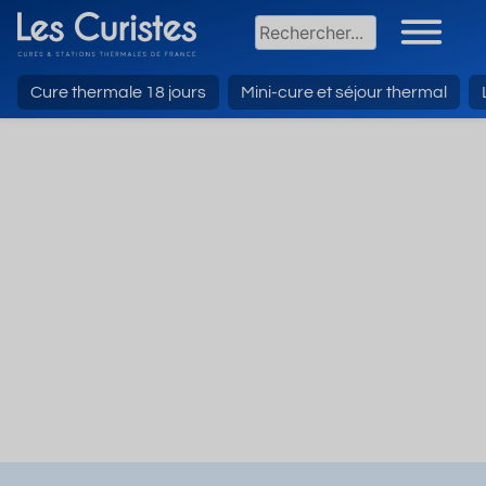
Cure thermale 18 jours
Mini-cure et séjour thermal