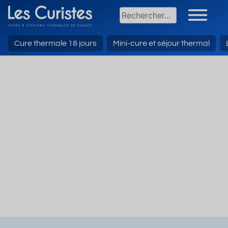
Cure thermale 18 jours
Mini-cure et séjour thermal