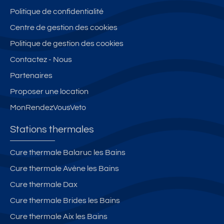
th
r
g
E
ei
Politique de confidentialité
er
a
n
T
n
m
Centre de gestion des cookies
n
èr
W
c
e
d
e
IF
e
Politique de gestion des cookies
s
e
s
I
nt
Contactez - Nous
s
d
re
Partenaires
c
e
L
h
L
u
Proposer une location
a
u
c
MonRendezVousVeto
m
c
h
b
h
o
Stations thermales
re
o
n,
s
n
4/
Cure thermale Balaruc les Bains
-
(6
Cure thermale Avène les Bains
A
)
3
p
Cure thermale Dax
0
er
Cure thermale Brides les Bains
0
s
Cure thermale Aix les Bains
m
o