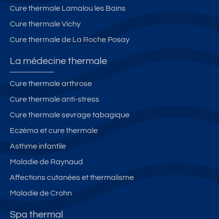
d
n
Cure thermale Lamalou les Bains
e
n
Cure thermale Vichy
s
e
Cure thermale de La Roche Posay
th
s
er
La médecine thermale
m
e
Cure thermale arthrose
s
Cure thermale anti-stress
-
a
Cure thermale sevrage tabagique
c
Eczéma et cure thermale
c
Asthme infantile
è
s
Maladie de Raynaud
fa
Affections cutanées et thermalisme
ci
Maladie de Crohn
le
s
Spa thermal