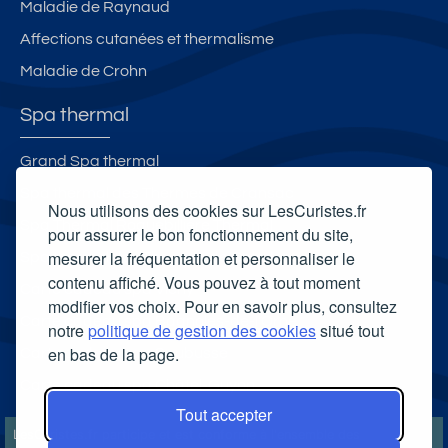
Maladie de Raynaud
Affections cutanées et thermalisme
Maladie de Crohn
Spa thermal
Grand Spa thermal
Spa thermal des Thermes de Cransac
Nous utilisons des cookies sur LesCuristes.fr
Spa Thermal Roquebillière Thermal
pour assurer le bon fonctionnement du site,
mesurer la fréquentation et personnaliser le
Spa thermal des Thermes de Caleden
contenu affiché. Vous pouvez à tout moment
Carte cadeau spa Vichy
modifier vos choix. Pour en savoir plus, consultez
Carte cadeau spa Bagnoles-de-l'Orne
notre
politique de gestion des cookies
situé tout
en bas de la page.
Carte cadeau spa Saubusse
Carte cadeau spa Châtel-Guyon
Tout accepter
LesCuristes.fr participe et est conforme à l'ensemble des