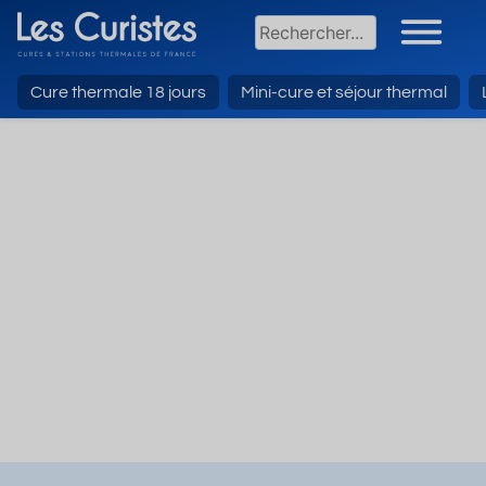
Cure thermale 18 jours
Mini-cure et séjour thermal