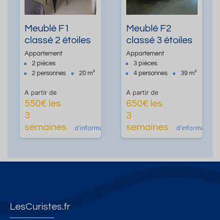
Meublé F1
Meublé F2
classé 2 étoiles
classé 3 étoiles
Appartement
Appartement
2 pièces
3 pièces
2 personnes
20 m²
4 personnes
39 m²
A partir de
A partir de
550€ les
650€ les
3
3
Plus
Plus
semaines
semaines
d'informations
d'informations
LesCuristes.fr