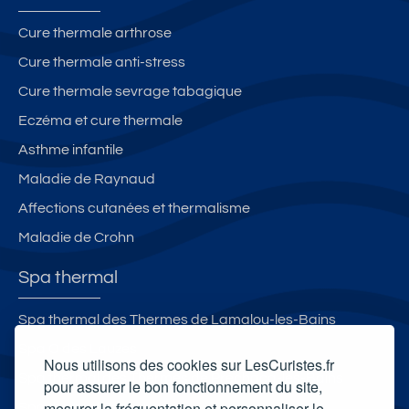
Cure thermale arthrose
Cure thermale anti-stress
Cure thermale sevrage tabagique
Eczéma et cure thermale
Asthme infantile
Maladie de Raynaud
Affections cutanées et thermalisme
Maladie de Crohn
Spa thermal
Spa thermal des Thermes de Lamalou-les-Bains
Spa O des Lauzes
Nous utilisons des cookies sur LesCuristes.fr
Spa thermal des Thermes de Préchacq-les-Bains
pour assurer le bon fonctionnement du site,
mesurer la fréquentation et personnaliser le
Spa thermal Sensoria Rio