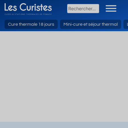
Cure thermale 18 jours
Mini-cure et séjour thermal