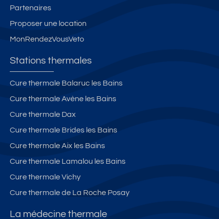
o
o
Partenaires
Bl
è
n
n
e
fl
Proposer une location
n
n
u
e
MonRendezVousVeto
ét
ét
et
**
a
a
**
**
Stations thermales
bl
bl
**
e
e
Cure thermale Balaruc les Bains
-
-
Cure thermale Avène les Bains
D
D
3
2
Cure thermale Dax
9
3
Cure thermale Brides les Bains
Cure thermale Aix les Bains
Cure thermale Lamalou les Bains
Cure thermale Vichy
Cure thermale de La Roche Posay
La médecine thermale