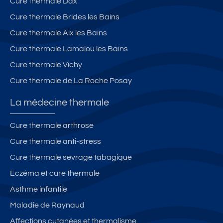
0
Cure thermale Dax
2
Cure thermale Brides les Bains
6
Cure thermale Aix les Bains
a
u
Cure thermale Lamalou les Bains
1
Cure thermale Vichy
8/
Cure thermale de La Roche Posay
1
0/
La médecine thermale
2
0
Cure thermale arthrose
2
Cure thermale anti-stress
6
s
Cure thermale sevrage tabagique
ui
Eczéma et cure thermale
te
Asthme infantile
d
é
Maladie de Raynaud
si
Affections cutanées et thermalisme