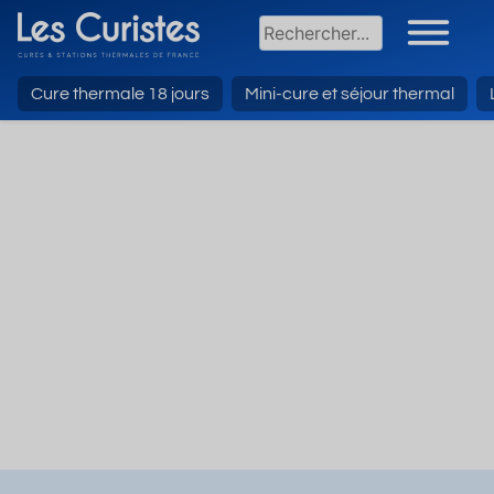
Cure thermale 18 jours
Mini-cure et séjour thermal