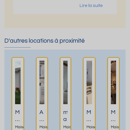
Lire la suite
D'autres locations à proximité
M
A
m
M
M
AI
L
a
ai
ai
S
o
is
s
s
Maison
Maison
Maison
Maison
Maison