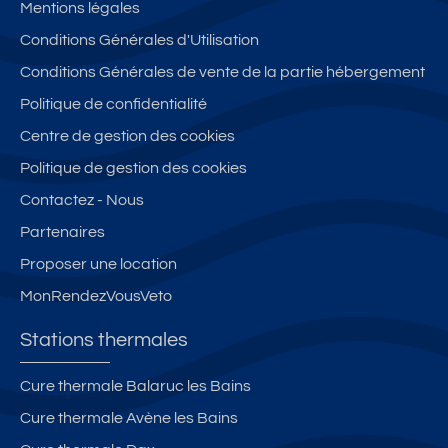
Mentions légales
r
h
m
s
m
Conditions Générales d'Utilisation
di
a
e
s
e
n
m
s
é
b
Conditions Générales de vente de la partie hébergement
cl
b
e
or
Politique de confidentialité
o
r
3
d
Centre de gestion des cookies
s
e
ét
d
-
s
oi
e
Politique de gestion des cookies
LI
le
l’
Contactez - Nous
B
s
e
Partenaires
R
2
a
E
m
u
Proposer une location
D
n
MonRendezVousVeto
U
d
2
e
Stations thermales
3/
la
0
c
Cure thermale Balaruc les Bains
9/
ur
Cure thermale Avène les Bains
2
e