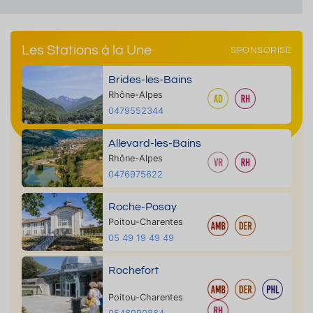
Les Stations à la Une
SPONSORISÉ
Brides-les-Bains
Rhône-Alpes
0479552344
Allevard-les-Bains
Rhône-Alpes
0476975622
Roche-Posay
Poitou-Charentes
05 49 19 49 49
Rochefort
Poitou-Charentes