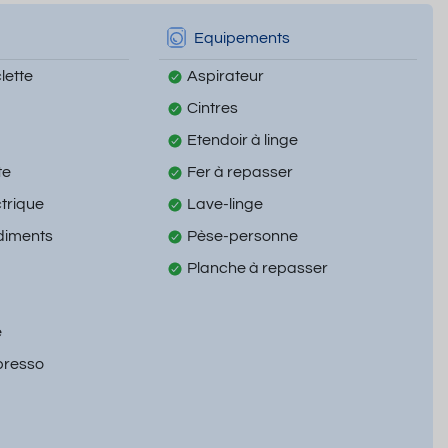
Equipements
lette
Aspirateur
Cintres
Etendoir à linge
te
Fer à repasser
ctrique
Lave-linge
diments
Pèse-personne
Planche à repasser
e
presso