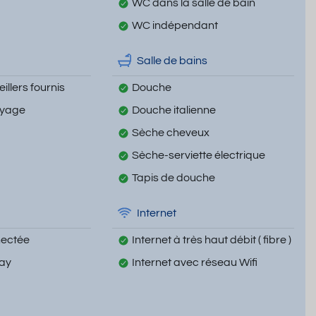
WC dans la salle de bain
WC indépendant
Salle de bains
illers fournis
Douche
oyage
Douche italienne
Sèche cheveux
Sèche-serviette électrique
Tapis de douche
Internet
nectée
Internet à très haut débit ( fibre )
Ray
Internet avec réseau Wifi