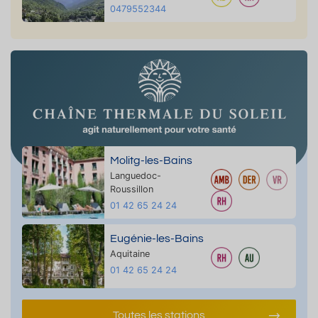
0479552344
Molitg-les-Bains
Languedoc-
Roussillon
01 42 65 24 24
Eugénie-les-Bains
Aquitaine
01 42 65 24 24
Toutes les stations