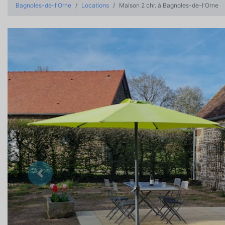
Bagnoles-de-l'Orne
Locations
Maison 2 chr. à Bagnoles-de-l'Orne
Précedent