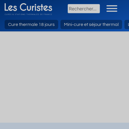
Cure thermale 18 jours
Mini-cure et séjour thermal