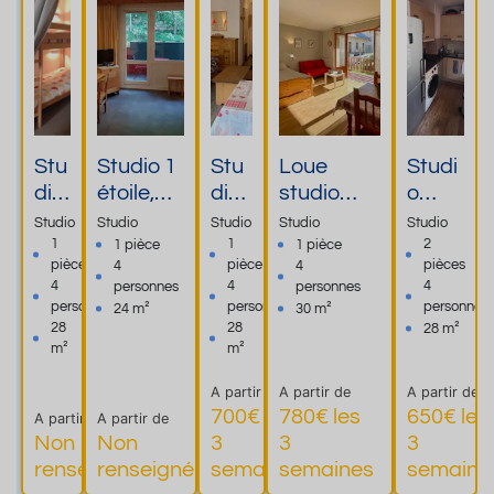
Stu
Studio 1
Stu
Loue
Studi
dio
étoile,
dio -
studio
o
co
rez-de-
Brid
meublé
pour
Studio
Studio
Studio
Studio
Studio
nfo
chaussé
es
avec
4
1
1
2
1 pièce
1 pièce
pièce
pièce
pièces
4
4
rta
e, accès
les
grand
perso
4
4
4
personnes
personnes
ble
direct
Bai
balcon
nnes
personnes
personnes
personnes
24 m²
30 m²
po
sur le
ns
ensoleillé
à
28
28
28 m²
ur
parc,
en plein
proxi
m²
m²
cur
2/4
centre de
mité
A partir de
A partir de
A partir de
e
personn
Brides les
des
700€ les
780€ les
650€ les
A partir de
A partir de
es
Bains
term
Non
Non
3
3
3
Plus
Plus
Plus
Plus
es
renseigné
renseigné
semaines
semaines
semaine
d'informations
d'informations
d'informations
d'informations