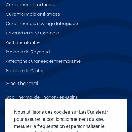
Cure thermale arthrose
Cure thermale anti-stress
Cure thermale sevrage tabagique
Eczéma et cure thermale
Asthme infantile
Maladie de Raynaud
Affections cutanées et thermalisme
Maladie de Crohn
Spa thermal
Spa Thermal de Thonon-les-Bains
Spa thermal Les Bains du Rocher
Nous utilisons des cookies sur LesCuristes.fr
Spa thermal L'Edenvik
pour assurer le bon fonctionnement du site,
mesurer la fréquentation et personnaliser le
Spa thermal de la station thermale de la Chaldette