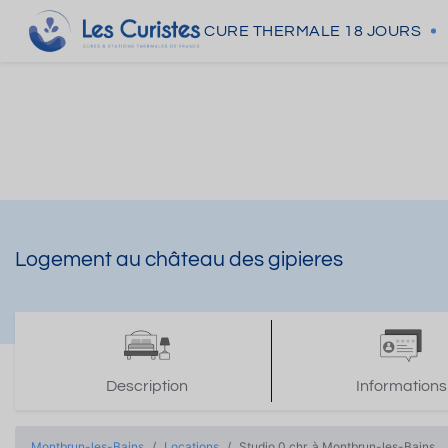
CURE THERMALE
18 JOURS
Logement au château des gipieres
Description
Informations
Montbrun-les-Bains
Locations
Studio 0 chr. à Montbrun-les-Bains