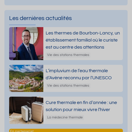
Les dernières actualités
Les thermes de Bourbon-Lancy, un
établissement familial où le curiste
est au centre des attentions
Vie des stations thermales
L’impluvium de l’eau thermale
d’Avène reconnu par l’UNESCO
Vie des stations thermales
Cure thermale en fin d’année : une
solution pour mieux vivre l’hiver
La médecine thermale