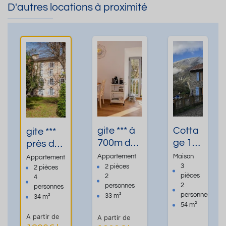
D'autres locations à proximité
gite *** à
Cotta
gite ***
700m du
ge 1
près des
centre
cham
thermes
Appartement
Maison
Appartement
thermal
bre
ussat
3
2 pièces
2 pièces
pièces
2
4
d'Ussat
rénov
les
2
personnes
personnes
les bains
é
bains
personnes
33 m²
34 m²
54 m²
A partir de
A partir de