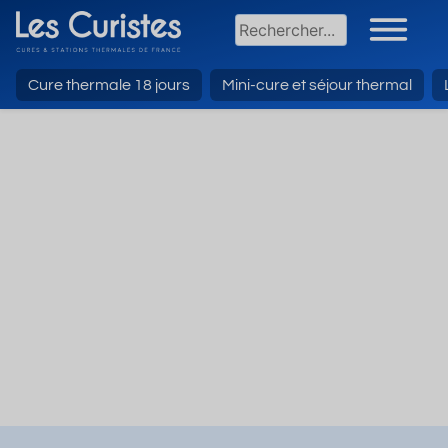
Cure thermale 18 jours
Mini-cure et séjour thermal