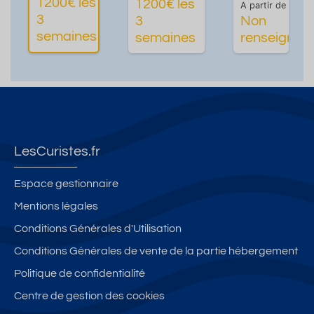
1200€ les
1200€ les
A partir de
3
3
Non
Plus
Plus
semaines
semaines
renseigné
d'informations
d'informations
LesCuristes.fr
Espace gestionnaire
Mentions légales
Conditions Générales d'Utilisation
Conditions Générales de vente de la partie hébergement
Politique de confidentialité
Centre de gestion des cookies