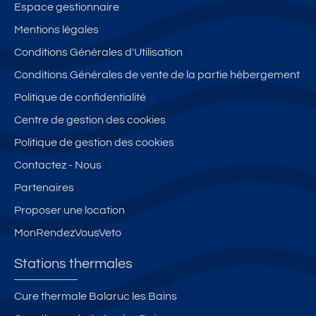
q
lé
a
nt
Espace gestionnaire
le
gi
v
re
Mentions légales
s
é
e
vil
B
Conditions Générales d'Utilisation
et
c
le
ai
c
b
Conditions Générales de vente de la partie hébergement
n
al
al
Politique de confidentialité
s
m
c
Centre de gestion des cookies
e
o
**
n
Politique de gestion des cookies
*
+
Contactez - Nous
p
Partenaires
ar
ki
Proposer une location
n
MonRendezVousVeto
g
Stations thermales
Cure thermale Balaruc les Bains