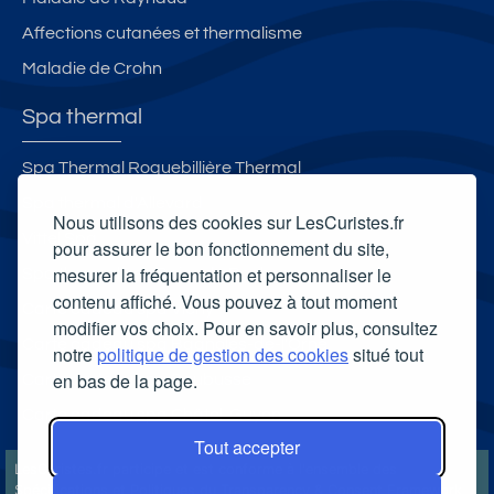
Affections cutanées et thermalisme
Maladie de Crohn
Spa thermal
Spa Thermal Roquebillière Thermal
Spa thermal d'Allevard
Nous utilisons des cookies sur LesCuristes.fr
Vittel Spa
pour assurer le bon fonctionnement du site,
mesurer la fréquentation et personnaliser le
Spa thermal Les Bains du Rocher
contenu affiché. Vous pouvez à tout moment
Carte cadeau spa Vichy
modifier vos choix. Pour en savoir plus, consultez
Carte cadeau spa Bagnoles-de-l'Orne
notre
politique de gestion des cookies
situé tout
en bas de la page.
Carte cadeau spa Saubusse
Carte cadeau spa Châtel-Guyon
Tout accepter
LesCuristes.fr participe et est conforme à l'ensemble des
Spécifications et Politiques du Transparency & Consent Framework