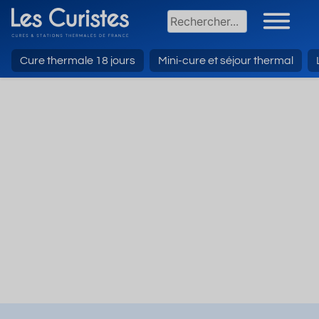
Cure thermale 18 jours
Mini-cure et séjour thermal