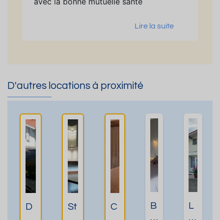
avec la bonne mutuelle santé
Lire la suite
D'autres locations à proximité
B
L
D
St
C
e
o
A
u
h