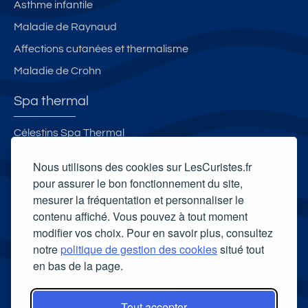
Asthme infantile
Maladie de Raynaud
Affections cutanées et thermalisme
Maladie de Crohn
Spa thermal
Célestins Spa Thermal
Institut Anti-Âge d'Enghien-les-Bains
Nous utilisons des cookies sur LesCuristes.fr
Spa thermal Salinea Spa
pour assurer le bon fonctionnement du site,
mesurer la fréquentation et personnaliser le
Spa thermal Sourcéo - Thermes Adour
contenu affiché. Vous pouvez à tout moment
Carte cadeau spa Vichy
modifier vos choix. Pour en savoir plus, consultez
Carte cadeau spa Bagnoles-de-l'Orne
notre
politique de gestion des cookies
situé tout
en bas de la page.
Carte cadeau spa Saubusse
Carte cadeau spa Châtel-Guyon
Tout accepter