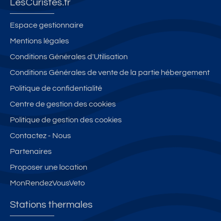
LesCuristes.fr
e
rt
c
B
d
n
r
b
a
a
Espace gestionnaire
c
e
al
g
n
Mentions légales
e
f
c
n
s
S
Conditions Générales d'Utilisation
a
o
ol
i
ai
it
n
e
m
Conditions Générales de vente de la partie hébergement
nt
à
–
s
m
Politique de confidentialité
-
n
Id
d
e
M
Centre de gestion des cookies
e
é
e
u
a
u
al
L'
bl
Politique de gestion des cookies
rti
f
c
O
e
Contactez - Nous
n,
ur
rn
s
c
Partenaires
e
e
é
e
et
si
c
Proposer une location
nt
d
tu
ur
MonRendezVousVeto
re
ét
é
is
vil
e
à
é
Stations thermales
le
nt
3
a