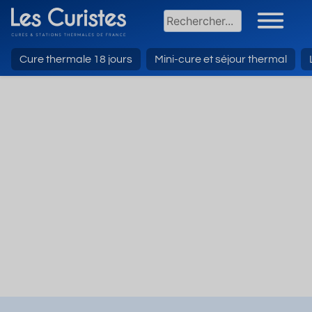
Cure thermale 18 jours
Mini-cure et séjour thermal