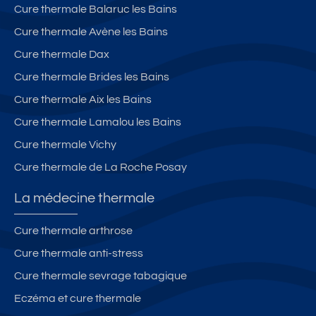
.
e
0
v
Cure thermale Balaruc les Bains
à
0
e
Cure thermale Avène les Bains
B
m
c
a
d
p
Cure thermale Dax
g
e
a
Cure thermale Brides les Bains
n
s
rk
Cure thermale Aix les Bains
ol
th
in
e
er
g
Cure thermale Lamalou les Bains
s
m
Cure thermale Vichy
e
Cure thermale de La Roche Posay
s
La médecine thermale
Cure thermale arthrose
Cure thermale anti-stress
Cure thermale sevrage tabagique
Eczéma et cure thermale