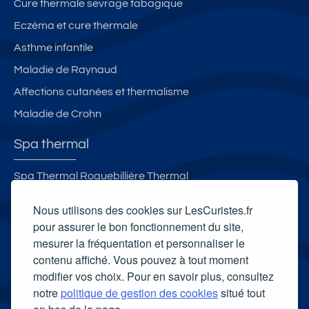
Cure thermale sevrage tabagique
Eczéma et cure thermale
Asthme infantile
Maladie de Raynaud
Affections cutanées et thermalisme
Maladie de Crohn
Spa thermal
Spa Thermal Roquebillière Thermal
Spa thermal d'Allevard
Nous utilisons des cookies sur LesCuristes.fr
Vittel Spa
pour assurer le bon fonctionnement du site,
mesurer la fréquentation et personnaliser le
Spa thermal Les Bains du Rocher
contenu affiché. Vous pouvez à tout moment
Carte cadeau spa Vichy
modifier vos choix. Pour en savoir plus, consultez
Carte cadeau spa Bagnoles-de-l'Orne
notre
politique de gestion des cookies
situé tout
Carte cadeau spa Saubusse