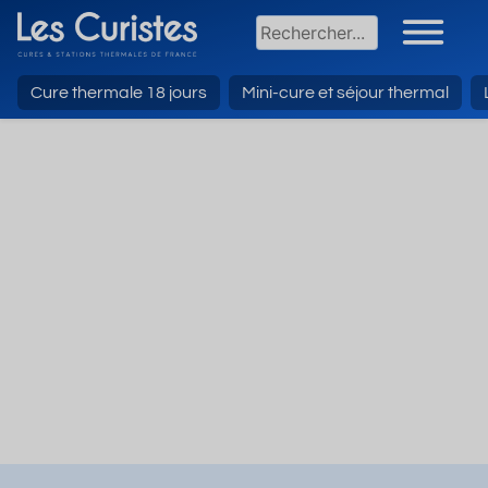
Cure thermale 18 jours
Mini-cure et séjour thermal