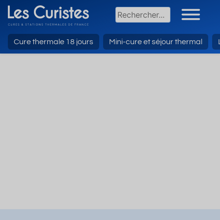
Cure thermale 18 jours
Mini-cure et séjour thermal