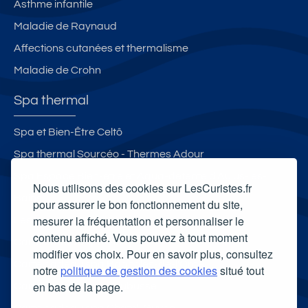
Asthme infantile
Maladie de Raynaud
Affections cutanées et thermalisme
Maladie de Crohn
Spa thermal
Spa et Bien-Être Celtô
Spa thermal Sourcéo - Thermes Adour
Spa Espace Bien-être et Aqua-détente d'Aulus-les-
Nous utilisons des cookies sur LesCuristes.fr
Bains
pour assurer le bon fonctionnement du site,
mesurer la fréquentation et personnaliser le
Les Bains du Mont-Blanc
contenu affiché. Vous pouvez à tout moment
Carte cadeau spa Vichy
modifier vos choix. Pour en savoir plus, consultez
Carte cadeau spa Bagnoles-de-l'Orne
notre
politique de gestion des cookies
situé tout
en bas de la page.
Carte cadeau spa Saubusse
Carte cadeau spa Châtel-Guyon