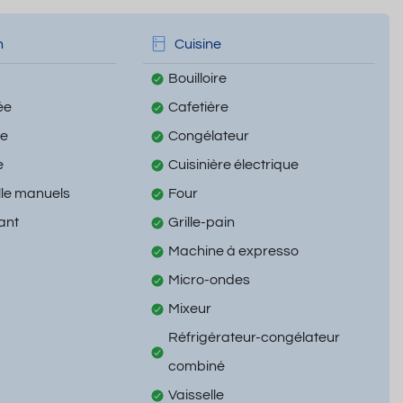
n
Cuisine
Bouilloire
ée
Cafetière
te
Congélateur
e
Cuisinière électrique
lle manuels
Four
ant
Grille-pain
Machine à expresso
Micro-ondes
Mixeur
Réfrigérateur-congélateur
combiné
Vaisselle