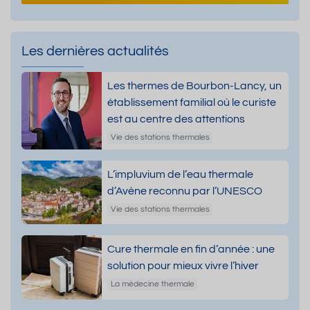
Les dernières actualités
Les thermes de Bourbon-Lancy, un
établissement familial où le curiste
est au centre des attentions
Vie des stations thermales
L’impluvium de l’eau thermale
d’Avène reconnu par l’UNESCO
Vie des stations thermales
Cure thermale en fin d’année : une
solution pour mieux vivre l’hiver
La médecine thermale