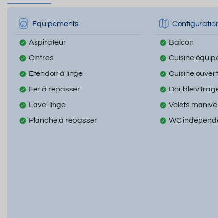
Equipements
Configuratio
Aspirateur
Balcon
Cintres
Cuisine équip
Etendoir à linge
Cuisine ouver
Fer à repasser
Double vitrag
Lave-linge
Volets manive
Planche à repasser
WC indépend