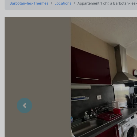
Barbotan-les-Thermes
Locations
Appartement 1 chr. à Barbotan-le
Précedent