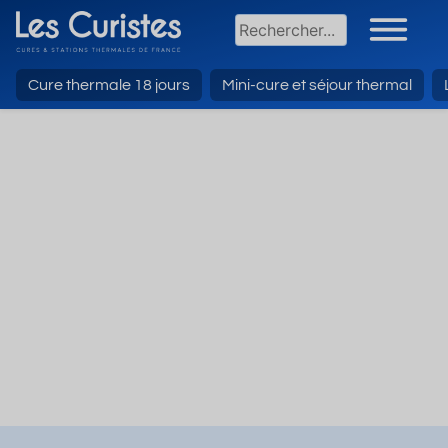
Cure thermale 18 jours
Mini-cure et séjour thermal