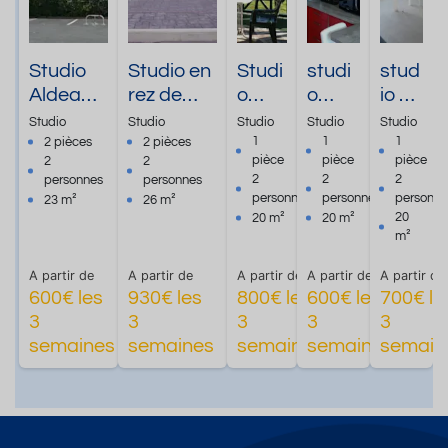
Studio
Studio en
Studi
studi
stud
Aldean
rez de
o
o
io +
classé 2
chaussée
avec
+logg
loggi
Studio
Studio
Studio
Studio
Studio
* -
de 26m2
terra
ia
a au
1
1
1
2 pièces
2 pièces
pièce
pièce
pièce
2
2
Location
à
sse
prom
RDC
2
2
2
personnes
personnes
Saisonni
proximité
en
o du
personnes
personnes
personne
23 m²
26 m²
ère
immédiat
plein
15/10
20
20 m²
20 m²
Cambo
e du
centr
au
m²
les
centre
e ville
15/12
A partir de
A partir de
A partir de
A partir de
A partir de
Bains
ville
/26
600€ les
930€ les
800€ les
600€ les
700€ le
3
3
3
3
3
Plus
Plus
Plus
semaines
semaines
semaines
semaines
semain
d'informations
d'informations
d'informations
d'info