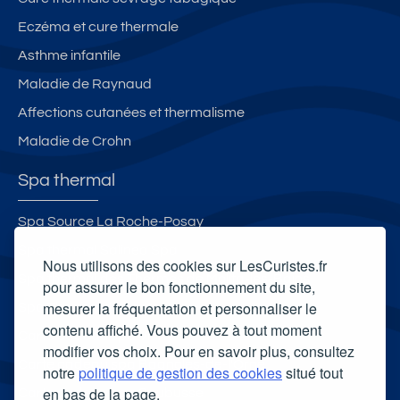
Eczéma et cure thermale
Asthme infantile
Maladie de Raynaud
Affections cutanées et thermalisme
Maladie de Crohn
Spa thermal
Spa Source La Roche-Posay
Spa thermal Salinea Spa
Nous utilisons des cookies sur LesCuristes.fr
Spa thermal des Thermes de Molitg-les-Bains
pour assurer le bon fonctionnement du site,
mesurer la fréquentation et personnaliser le
Spa Thermal de Lectoure
contenu affiché. Vous pouvez à tout moment
Carte cadeau spa Vichy
modifier vos choix. Pour en savoir plus, consultez
Carte cadeau spa Bagnoles-de-l'Orne
notre
politique de gestion des cookies
situé tout
en bas de la page.
Carte cadeau spa Saubusse