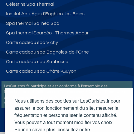
Célestins Spa Thermal
Institut Anti-Âge d'Enghien-les-Bains
Spa thermal Salinea Spa
Spa thermal Sourcéo - Thermes Adour
Carte cadeau spa Vichy
Carte cadeau spa Bagnoles-de-l'Orne
Carte cadeau spa Saubusse
Carte cadeau spa Châtel-Guyon
LesCuristes.fr participe et est conforme à l'ensemble des
Spécifications et Politiques du Transparency & Consent Framework
de l'IAB Europe et utilise la Consent Management Platform n°92.
Nous utilisons des cookies sur LesCuristes.fr pour
Vous pouvez modifier vos choix à tout moment en
cliquant ici
.
assurer le bon fonctionnement du site, mesurer la
fréquentation et personnaliser le contenu affiché.
Vous pouvez à tout moment modifier vos choix.
Pour en savoir plus, consultez notre