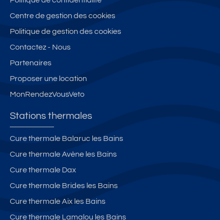
e
Centre de gestion des cookies
C
A
Politique de gestion des cookies
M
Contactez - Nous
B
Partenaires
O
-
Proposer une location
L
MonRendezVousVeto
E
S-
Stations thermales
B
AI
Cure thermale Balaruc les Bains
N
Cure thermale Avène les Bains
S
Cure thermale Dax
Cure thermale Brides les Bains
Cure thermale Aix les Bains
Cure thermale Lamalou les Bains