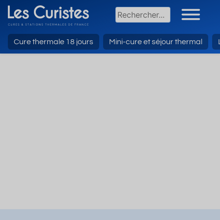
Cure thermale 18 jours
Mini-cure et séjour thermal