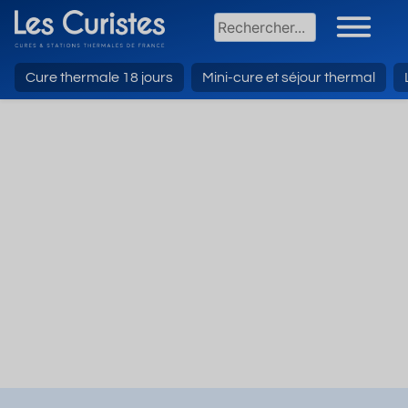
Cure thermale 18 jours
Mini-cure et séjour thermal