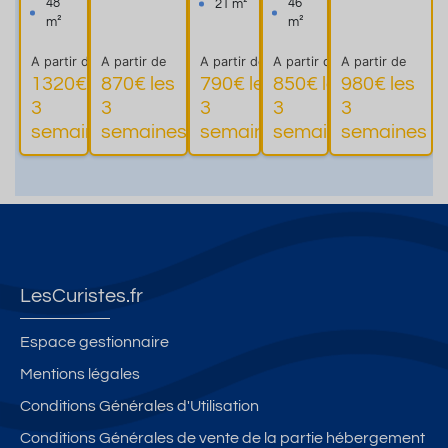
- 2
grande
-
Selon les
48
46
21 m²
pièc
terrass
Parki
normes
m²
m²
es
e
ng-
2021
A partir de
A partir de
A partir de
A partir de
A partir de
1320€ les
870€ les
790€ les
850€ les
980€ les
3
3
3
3
3
Plus
Plus
Plus
P
semaines
semaines
semaines
semaines
semaines
d'informations
d'informations
d'informations
d'informati
LesCuristes.fr
Espace gestionnaire
Mentions légales
Conditions Générales d'Utilisation
Conditions Générales de vente de la partie hébergement