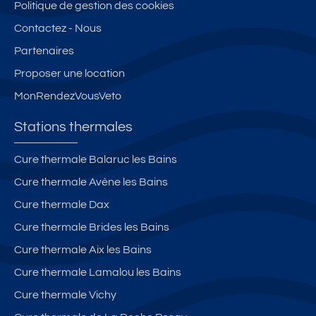
S
e
th
Politique de gestion des cookies
U
n
er
Contactez - Nous
D
R
m
Partenaires
c
D
e
h
C
s.
Proposer une location
e
d'
MonRendezVousVeto
q
u
u
n
Stations thermales
e
i
s
m
Cure thermale Balaruc les Bains
v
m
Cure thermale Avène les Bains
a
e
c
u
Cure thermale Dax
a
bl
Cure thermale Brides les Bains
n
e
Cure thermale Aix les Bains
c
fa
e
m
Cure thermale Lamalou les Bains
s
ili
Cure thermale Vichy
al