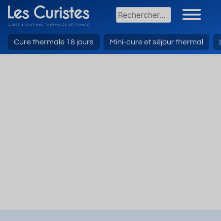
Cure thermale 18 jours
Mini-cure et séjour thermal