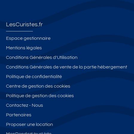
nf
l
ré
ut
u
or
e
n
c
di
t
s
o
o
o
a
-
v
nf
cl
LesCuristes.fr
u
b
é
or
i
c
a
a
t,
m
Espace gestionnaire
œ
i
v
di
a
Mentions légales
ur
n
e
s
ti
Conditions Générales d'Utilisation
d
s
c
p
s
e
g
o
é
Conditions Générales de vente de la partie hébergement
B
a
ni
c
Politique de confidentialité
al
r
bl
oi
Centre de gestion des cookies
a
a
e
n
ru
g
2
n
Politique de gestion des cookies
c-
e
0
ui
Contactez - Nous
le
p
2
t
Partenaires
s-
ri
7
s
B
v
a
é
Proposer une location
ai
é
v
p