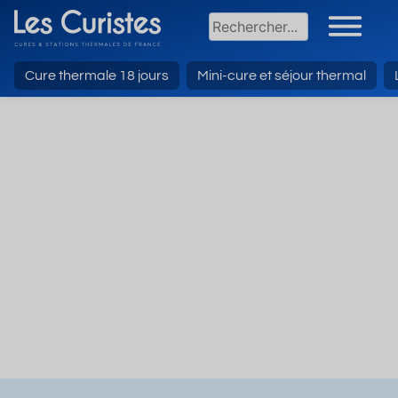
Cure thermale 18 jours
Mini-cure et séjour thermal