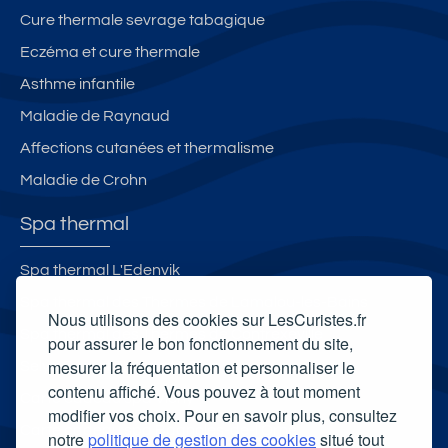
in
é
Cure thermale sevrage tabagique
g
to
Eczéma et cure thermale
s
ur
Asthme infantile
is
m
Maladie de Raynaud
e
Affections cutanées et thermalisme
2
Maladie de Crohn
ét
oi
Spa thermal
le
s
Spa thermal L'Edenvik
Spa thermal des Thermes de Lamalou-les-Bains
Nous utilisons des cookies sur LesCuristes.fr
Spa thermal des Thermes de Contrexéville
pour assurer le bon fonctionnement du site,
mesurer la fréquentation et personnaliser le
Selya Resort Thermal & Spa
contenu affiché. Vous pouvez à tout moment
Carte cadeau spa Vichy
modifier vos choix. Pour en savoir plus, consultez
Carte cadeau spa Bagnoles-de-l'Orne
notre
politique de gestion des cookies
situé tout