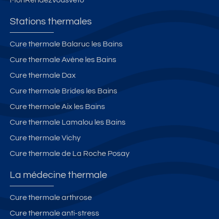
MonRendezVousVeto
n
–
e
a
s
Cl
c
ré
Stations thermales
a
W
à
s
IF
6
Cure thermale Balaruc les Bains
s
I
m
Cure thermale Avène les Bains
é
Fi
in
2*
b
d
Cure thermale Dax
*
re
e
Cure thermale Brides les Bains
,
s
Cure thermale Aix les Bains
T
th
er
er
Cure thermale Lamalou les Bains
r
m
Cure thermale Vichy
a
e
Cure thermale de La Roche Posay
s
s
s
–
La médecine thermale
e,
M
P
e
Cure thermale arthrose
a
u
Cure thermale anti-stress
rk
bl