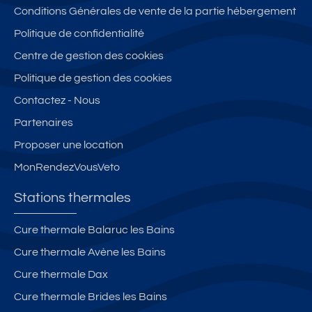
rt
C
m
e
0
Conditions Générales de vente de la partie hébergement
e
la
e
n
m
Politique de confidentialité
m
s
n
P
s
Centre de gestion des cookies
e
s
t
al
o
n
é
d
a
u
Politique de gestion des cookies
t
m
e
c
r
Contactez - Nous
r
e
4
e
c
Partenaires
ef
u
2
A
e
ai
bl
m
rt
d
Proposer une location
t
é
2,
D
e
MonRendezVousVeto
à
d
t
é
s
n
e
o
c
c
Stations thermales
e
t
u
o
el
uf
o
t
e
Cure thermale Balaruc les Bains
1
u
p
st
Cure thermale Avène les Bains
o
ri
r
in
u
s
o
s
Cure thermale Dax
2
m
c
e
Cure thermale Brides les Bains
c
e
h
t