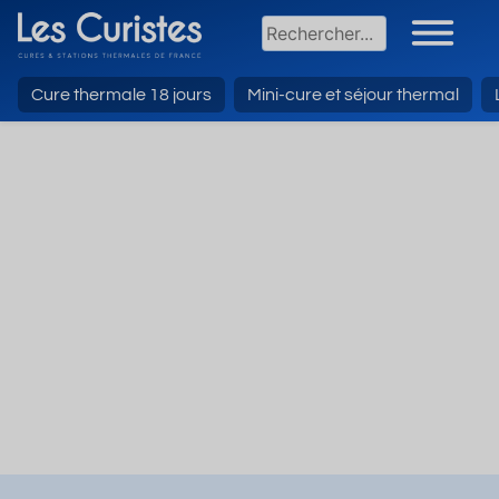
Cure thermale 18 jours
Mini-cure et séjour thermal