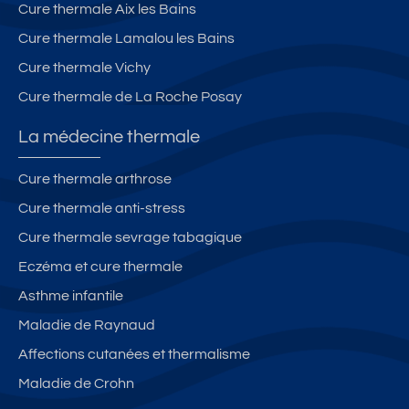
Cure thermale Aix les Bains
h
2
e
p
a
é
d
a
Cure thermale Lamalou les Bains
m
t
e
r
Cure thermale Vichy
b
oi
s
c
Cure thermale de La Roche Posay
r
le
c
s
e
s
u
-
La médecine thermale
s
r
v
a
e
él
Cure thermale arthrose
u
s.
o
Cure thermale anti-stress
c
A
s
h
s
-
Cure thermale sevrage tabagique
oi
c
w
Eczéma et cure thermale
x
e
ifi
Asthme infantile
C
n
la
s
Maladie de Raynaud
s
e
Affections cutanées et thermalisme
s
ur
Maladie de Crohn
é
.