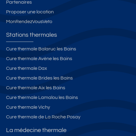
Partenaires
m
i
e
e
a
m
s
la
Proposer une location
ti
ré
T
c
MonRendezVousVeto
s
v
h
ur
a
er
er
e
Stations thermales
ti
si
m
1
o
bl
e
5
Cure thermale Balaruc les Bains
n.
e.
s-
0
Cure thermale Avène les Bains
C
W
a
M
h
IF
v
Cure thermale Dax
a
I.
e
Cure thermale Brides les Bains
m
P
c
Cure thermale Aix les Bains
b
a
A
re
rk
s
Cure thermale Lamalou les Bains
s
in
c
Cure thermale Vichy
é
g.
e
Cure thermale de La Roche Posay
p
C
n
a
o
s
La médecine thermale
ré
nf
e