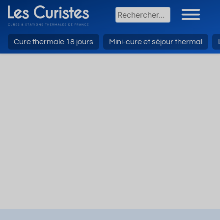
Cure thermale 18 jours
Mini-cure et séjour thermal