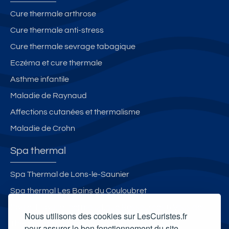
e.
or
ur
Cure thermale arthrose
5
t
+
Cure thermale anti-stress
0
P
m
a
Cure thermale sevrage tabagique
d
rk
Eczéma et cure thermale
e
in
Asthme infantile
s
g
th
Maladie de Raynaud
er
Affections cutanées et thermalisme
m
Maladie de Crohn
e
s
Spa thermal
Spa Thermal de Lons-le-Saunier
Spa thermal Les Bains du Couloubret
Spa et Espace thermoludique Ressources & Vous des
Nous utilisons des cookies sur LesCuristes.fr
Thermes de Luchon
pour assurer le bon fonctionnement du site,