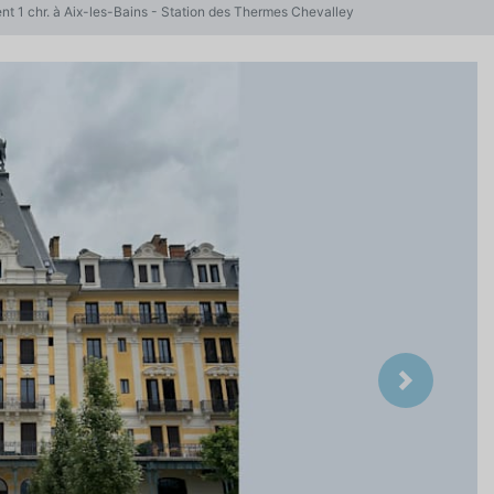
t 1 chr. à Aix-les-Bains - Station des Thermes Chevalley
Suivant