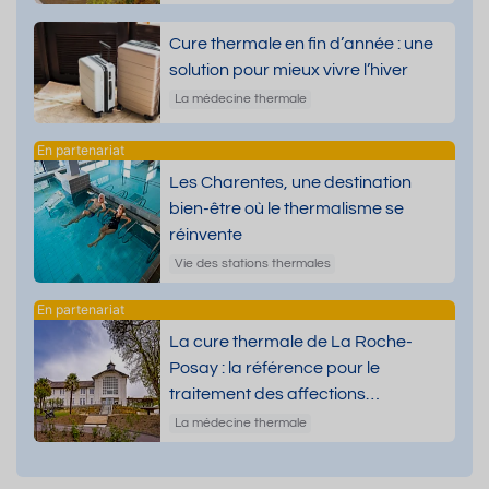
Cure thermale en fin d’année : une
solution pour mieux vivre l’hiver
La médecine thermale
Les Charentes, une destination
bien-être où le thermalisme se
réinvente
Vie des stations thermales
La cure thermale de La Roche-
Posay : la référence pour le
traitement des affections
dermatologiques
La médecine thermale