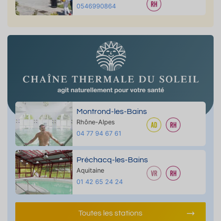
0546990864
Montrond-les-Bains
Rhône-Alpes
04 77 94 67 61
Préchacq-les-Bains
Aquitaine
01 42 65 24 24
Toutes les stations