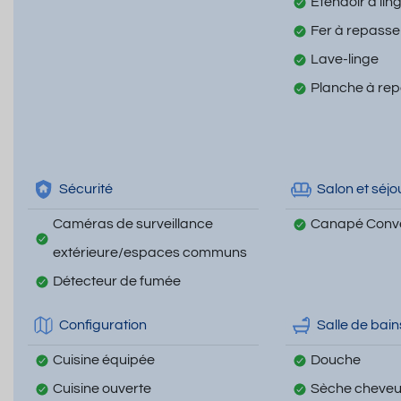
Etendoir à lin
Fer à repasse
Lave-linge
Planche à re
Sécurité
Salon et séjo
Caméras de surveillance
Canapé Conve
extérieure/espaces communs
Détecteur de fumée
Configuration
Salle de bain
Cuisine équipée
Douche
Cuisine ouverte
Sèche cheve