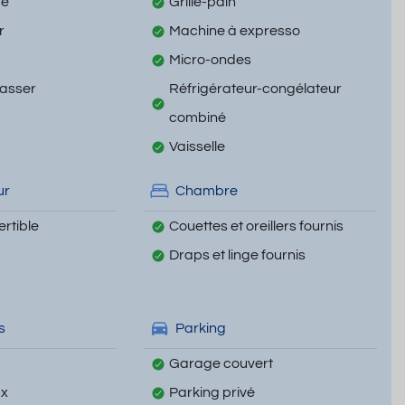
ge
Grille-pain
r
Machine à expresso
Micro-ondes
passer
Réfrigérateur-congélateur
combiné
Vaisselle
ur
Chambre
rtible
Couettes et oreillers fournis
Draps et linge fournis
s
Parking
Garage couvert
ux
Parking privé