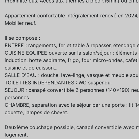
Proximité bus. Accès aux thermes à pied (15min) ou en b
Appartement confortable intégralement rénové en 2024, is
Mobilier neuf.
Il se compose :
ENTREE : rangements, fer et table à repasser, étendage et
CUISINE EQUIPEE ouverte sur la salon/séjour : éléments d
induction, hotte aspirante, frigo, four micro-ondes, cafetiè
cuisine et de cuisson...
SALLE D'EAU : douche, lave-linge, vasque et meuble sou
TOILETTES INDEPENDANTES : WC suspendu.
SEJOUR : canapé convertible 2 personnes (140x190) neuf,
personnes.
CHAMBRE, séparation avec le séjour par une porte : lit 14
couette, lampes de chevet.
Deuxième couchage possible, canapé convertible avec mat
logement.