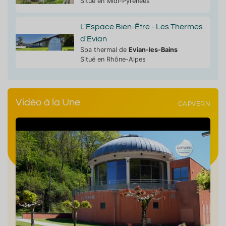
Situé en Midi-Pyrénées
L'Espace Bien-Être - Les Thermes
d'Evian
Spa thermal de
Evian-les-Bains
Situé en Rhône-Alpes
Vidéo à la Une
CAPVERN