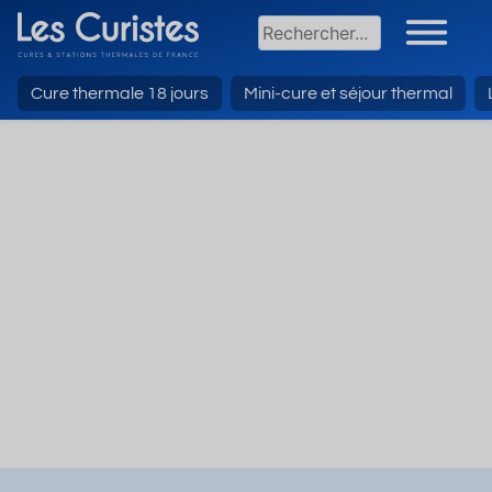
Cure thermale 18 jours
Mini-cure et séjour thermal