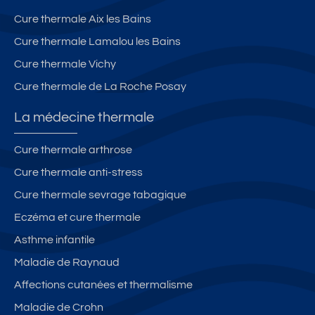
t
ai
n
Cure thermale Aix les Bains
e
n
s
rr
s
e
Cure thermale Lamalou les Bains
a
u
Cure thermale Vichy
s
r
Cure thermale de La Roche Posay
s
e
e
t
La médecine thermale
e
b
t
al
Cure thermale arthrose
p
c
Cure thermale anti-stress
a
o
rk
n,
Cure thermale sevrage tabagique
in
t
Eczéma et cure thermale
g.
h
Asthme infantile
V
e
u
r
Maladie de Raynaud
e
m
Affections cutanées et thermalisme
m
e
Maladie de Crohn
o
s