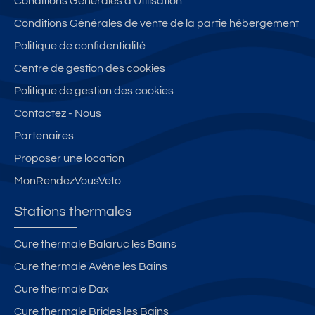
Conditions Générales d'Utilisation
n
u
o
p
x
e
Si
c
e
h
Conditions Générales de vente de la partie hébergement
t
t
h
r
y
Politique de confidentialité
g
e,
e
c
p
Centre de gestion des cookies
a
Ai
T
e
e
r
x
h
n
r
Politique de gestion des cookies
a
C
e
tr
c
Contactez - Nous
g
e
r
e
e
Partenaires
e
n
m
-
n
tr
e
vi
tr
Proposer une location
e
s,
ll
e
MonRendezVousVeto
c
e
a
al
à
v
Stations thermales
m
Ai
e
e
x
c
Cure thermale Balaruc les Bains
a
L
a
Cure thermale Avène les Bains
v
e
s
e
s
c
Cure thermale Dax
c
B
e
Cure thermale Brides les Bains