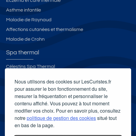
Eczéma et cure thermale
Asthme infantile
Maladie de Raynaud
Affections cutanées et thermalisme
Maladie de Crohn
Spa thermal
Célestins Spa Thermal
Institut Anti-Âge d'Enghien-les-Bains
Nous utilisons des cookies sur LesCuristes.fr
Spa thermal Salinea Spa
pour assurer le bon fonctionnement du site,
mesurer la fréquentation et personnaliser le
Spa thermal Sourcéo - Thermes Adour
contenu affiché. Vous pouvez à tout moment
Carte cadeau spa Vichy
modifier vos choix. Pour en savoir plus, consultez
Carte cadeau spa Bagnoles-de-l'Orne
notre
politique de gestion des cookies
situé tout
en bas de la page.
Carte cadeau spa Saubusse
Carte cadeau spa Châtel-Guyon