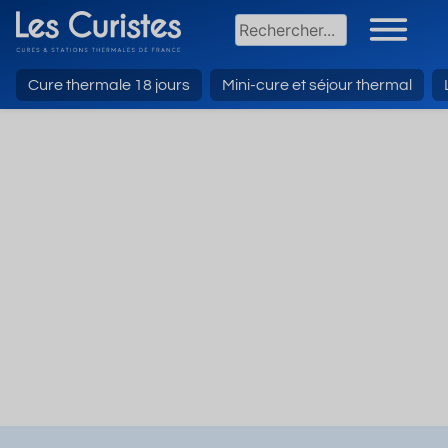
Cure thermale 18 jours
Mini-cure et séjour thermal